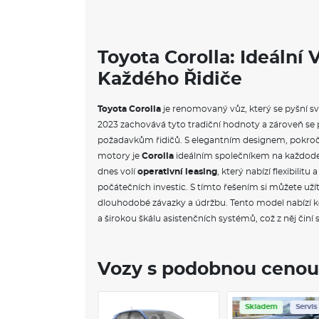
Toyota Corolla: Ideální 
Každého Řidiče
Toyota Corolla
je renomovaný vůz, který se pyšní svo
2023 zachovává tyto tradiční hodnoty a zároveň s
požadavkům řidičů. S elegantním designem, pokro
motory je
Corolla
ideálním společníkem na každode
dnes volí
operativní leasing
, který nabízí flexibili
počátečních investic. S tímto řešením si můžete už
dlouhodobé závazky a údržbu. Tento model nabízí k
a širokou škálu asistenčních systémů, což z něj činí 
Vozy s podobnou cenou
ladem
Servis
Skladem
Servis