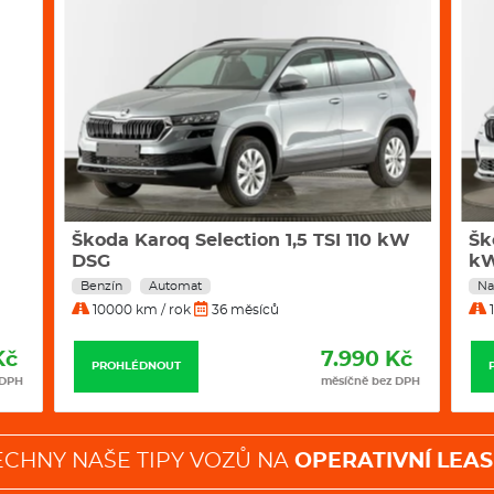
Škoda Karoq Selection 1,5 TSI 110 kW
Šk
DSG
k
Benzín
Automat
Na
10000 km / rok
36 měsíců
1
Kč
7.990 Kč
PROHLÉDNOUT
 DPH
měsíčně bez DPH
ECHNY NAŠE TIPY VOZŮ NA
OPERATIVNÍ LEAS