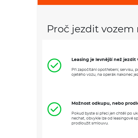
Proč jezdit vozem 
Leasing je levnější než jezd
Při započítání opotřebení, servisu,
ojetého vozu, na operák nakonec jezd
Možnost odkupu, nebo prodl
Pokud byste si přeci jen chtěli po 
nechat, obvykle lze od leasingové s
prodloužit smlouvu.