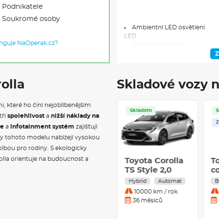
Podnikatele
Soukromé osoby
Ambientní LED osvětlení
LED
unguje NaOperak.cz?
Čalounění sedadel
textilní černé nebo světle šedé
Z
Kožené provedení
volant, hlavice řadící páky
Multifunkční volant
olla
Skladové vozy n
výškově a podélně nastavitelný
Vnitřní zpětné zrcátko
 které ho činí nejoblíbenějším
s automatickou clonou
Skladem
Skladem
Digital Cockpit
tří
spolehlivost
a
nižší náklady na
Z
12,3"
ie
a
infotainment systém
zajišťují
Středová loketní opěrka
zy tohoto modelu nabízejí vysokou
přední i zadní
volbou pro rodiny. S ekologicky
Zadní sedadla
rolla orientuje na budoucnost a
sklopná dělená v poměru 60:40
Toyota Corolla
Toyota Corolla
T
Vyhřívaná sedadla
TS Style 1,8
TS Style 2,0
c
přední
2
Hybrid
Automat
Hybrid
Automat
B
Infotaiment
1
20000 km / rok
10000 km / rok
Toyota Smart Connect 10,5"
36 měsíců
36 měsíců
USB připojení
Bluetooth