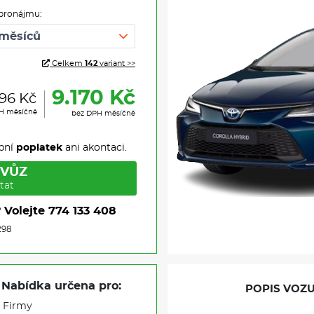
pronájmu:
Celkem
142
variant >>
9.170 Kč
096 Kč
PH měsíčně
bez DPH měsíčně
pní
poplatek
ani akontaci.
 VŮZ
tat
?
Volejte
774 133 408
298
Nabídka určena pro:
POPIS VOZU
Firmy