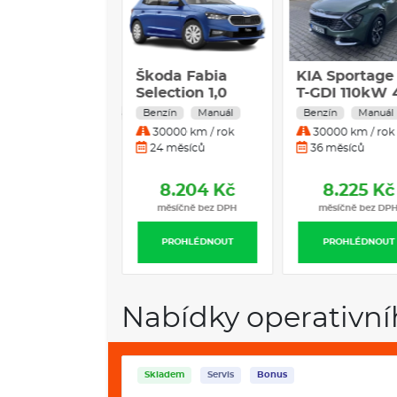
 K4 1,0 T-GDI
Škoda Fabia
KIA Sportage 
F MHEV
Selection 1,0
T-GDI 110kW 
CT SPIN
MPI
Exclusive
zín
Hybrid
Automat
Benzín
Manuál
Benzín
Manuál
0000 km / rok
30000 km / rok
30000 km / rok
 měsíců
24 měsíců
36 měsíců
8.192 Kč
8.204 Kč
8.225 Kč
měsíčně bez DPH
měsíčně bez DPH
měsíčně bez DP
PROHLÉDNOUT
PROHLÉDNOUT
PROHLÉDNOUT
Nabídky operativní
Skladem
Servis
Bonus