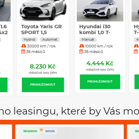
Klimatizace
Navigace
1.6
Toyota Yaris GR
Hyundai i30
Hyundai i30
H
4x2
SPORT 1,5
kombi 1,0 T-
kombi 1,0 T-
T
GDI GO CZECH
GDI GO CZECH
C
Hybrid
Manuál
Automat
Manuál
A
85kW MT
85kW MT
D
30000 km / rok
10000 km / rok
10000 km / rok
36 měsíců
36 měsíců
36 měsíců
4.444 Kč
4.444 Kč
8.230 Kč
měsíčně bez DPH
měsíčně bez DPH
H
měsíčně bez DPH
PROHLÉDNOUT
PROHLÉDNOUT
PROHLÉDNOUT
ho leasingu, které by Vás mo
Skladem
Servis
Sk