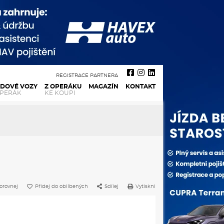
REGISTRACE PARTNERA
ADOVÉ VOZY
Z OPERÁKU
MAGAZÍN
KONTAKT
OPERÁK
KE KOUPI
orovnej
Přidej do oblíbených
Sdílej
Vytiskni