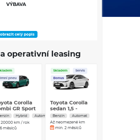
VÝBAVA
obrazit celý popis
a operativní leasing
Skladem
Skladem
Servis
imní pneu
Bonus
oyota Corolla
Toyota Corolla
ombi GR Sport
sedan 1,5 -
.0 Hybrid
Benzin -
enzín
Hybrid
Automat
Benzín
Automat
31kW
Automat - 4x2
Až neomezené km
20000 km / rok
min. 2 měsíců
6 měsíců