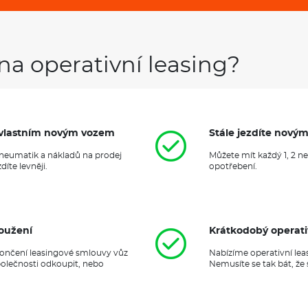
na operativní leasing?
it vlastním novým vozem
Stále jezdíte nový
 pneumatik a nákladů na prodej
Můžete mít každý 1, 2 n
íte levněji.
opotřebení.
oužení
Krátkodobý operati
ukončení leasingové smlouvy vůz
Nabízíme operativní lea
polečnosti odkoupit, nebo
Nemusíte se tak bát, že