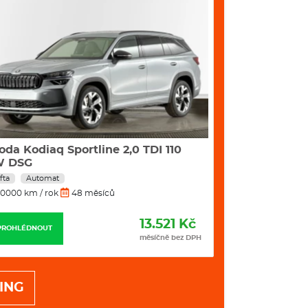
oda Kodiaq Sportline 2,0 TDI 110
Škoda Kamiq 
W DSG
fta
Automat
Benzín
Manuál
0000 km / rok
48 měsíců
10000 km / rok
13.521 Kč
PROHLÉDNOUT
PROHLÉDNOUT
měsíčně bez DPH
ING