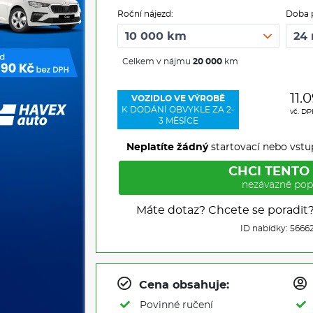
Roční nájezd:
Doba 
Celkem v nájmu
20 000
km
11.
VOZIDLO VE VÝROBĚ
K DODÁNÍ OBVYKLE ZA 2-
vč. D
3 MĚSÍCE
Neplatíte žádný
startovací nebo vstu
CHCI TENTO
nezávazně pop
Máte dotaz? Chcete se poradit
ID nabídky: 5666
Cena obsahuje:
Povinné ručení