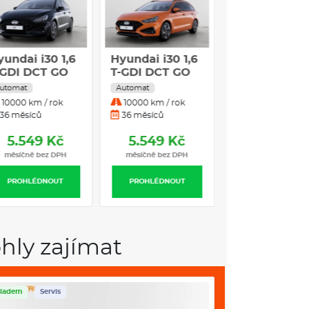
yundai i30 1,6
Hyundai i30 1,6
-GDI DCT GO
T-GDI DCT GO
ZECH 110kW
CZECH 110kW
utomat
Automat
CT
DCT
10000 km / rok
10000 km / rok
36 měsíců
36 měsíců
5.549 Kč
5.549 Kč
měsíčně bez DPH
měsíčně bez DPH
PROHLÉDNOUT
PROHLÉDNOUT
hly zajímat
ladem
Servis
Skladem
Servis