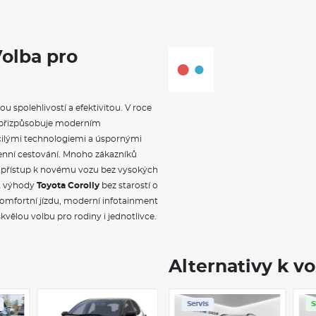
Airbagy
přední, boční, hlavové, kolenní p
Systém nouzového brzdění
Proaktivní bezpečnostní sys
Volba pro
Asistent únavy
Asistent jízdního pruhu
Brzdové bezpečnostní systé
Kontrola tlaku v pneu
Asistent pro změnu jízdního 
u spolehlivostí a efektivitou. V roce
Parkovací brzda
e přizpůsobuje moderním
elektronická
čilými technologiemi a úspornými
ZÁKLADNÍ INFOR
nní cestování. Mnoho zákazníků
tu a přístup k novému vozu bez vysokých
Toyota Corolla
patří mezi nejpro
ít výhody
Toyota Corolly
bez starostí o
Tento automobil se vyznačuje n
omfortní jízdu, moderní infotainment
spolehlivostí a úspornými motor
skvělou volbu pro rodiny i jednotlivce.
Safety Sense
, poskytuje vysoko
Interiér vozu je navržen s důra
obrazovky a kvalitních materiál
včetně hybridních variant, kter
Alternativy k v
řidiče. S ohledem na nízké nákl
tento vůz skvělou volbou pro ka
Servis
Servis