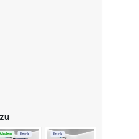
ro řidiče
tém
my
pruhu
MACE O VOZE TOYOTA COROLLA
dávanější osobní vozy na světě a to není náhoda.
ejen elegantním designem, ale také výjimečnou
y. S inovativními technologiemi, jako je
Toyota
u úroveň bezpečnosti pro všechny cestující.
zem na pohodlí a moderní prvky, včetně dotykové
ů.
Corolla
se nabízí v různých motorizacích,
é jsou ideálním řešením pro ekologicky uvědomělé
ozu
ady na údržbu a vysokou zůstatkovou hodnotu je
ždého, kdo hledá spolehlivé a hospodárné auto.
Skladem
Servis
Servis
VÝBAVA: