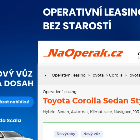
Operativní leasing Toyota Corolla Sedan Style 1,8
Operativní leasing
>
Toyota
>
Corolla
>
Toyota
Operativní leasing
Toyota Corolla Sedan Sty
Hybrid
,
Sedan
,
Automat
,
Klimatizace
,
Navigace
, 10
Do výroby
Nový vůz