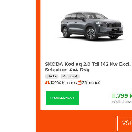
42 Kw
ŠKODA Kodiaq 2.0 Tdi 142 Kw Excl.
Selection 4x4 Dsg
Nafta
Automat
10000 km / rok
36 měsíců
11.498 Kč
11.799 
PROHLÉDNOUT
měsíčně bez DPH
měsíčně bez
VŠ