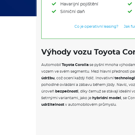
Havarijní pojištění
Silniční daň
Co je operativní leasing?
Jak f
Výhody vozu Toyota Cor
Automobil
Toyota Corolla
se pyšní mnoha výhodami,
vozem ve svém segmentu. Mezi hlavní přednosti pa
údržbu
, což ocení každý řidič. Inovativní
technolog
pohodlné ovládání a zábavu během jízdy. Navíc, vo
úroveň
bezpečnosti
, díky čemuž se stávají ideální 
šetrnými variantami, jako je
hybridní model
, se Co
udržitelnost
v automobilovém průmyslu.