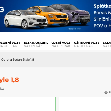
OSOBNÍ VOZY
ELEKTROMOBIL
OJETÉ VOZY
UŽITKOVÉ VOZY
SKL
NA OPERÁK
NA OPERÁK
NA OPERÁK
NA OPERÁK
NA 
 Corolla Sedan Style 1,8
le 1,8
3 kw
P