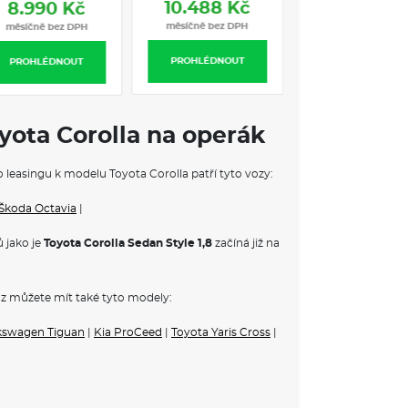
mentu
10.488 Kč
8.990 Kč
vých světlometů
měsíčně bez DPH
měsíčně bez DPH
Stop&Go (IACC)
PROHLÉDNOUT
PROHLÉDNOUT
ek
oyota Corolla na operák
o leasingu k modelu Toyota Corolla patří tyto vozy:
Škoda Octavia
|
 jako je
Toyota Corolla Sedan Style 1,8
začíná již na
z můžete mít také tyto modely:
á, elektricky sklopná
kswagen Tiguan
|
Kia ProCeed
|
Toyota Yaris Cross
|