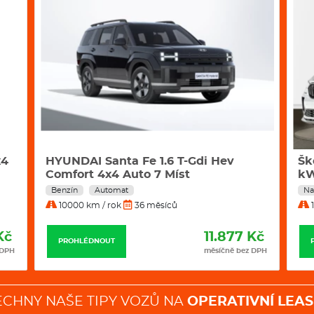
x4
HYUNDAI Santa Fe 1.6 T-Gdi Hev
Šk
Comfort 4x4 Auto 7 Míst
k
Benzín
Automat
Na
10000 km / rok
36 měsíců
1
Kč
11.877 Kč
PROHLÉDNOUT
 DPH
měsíčně bez DPH
ECHNY NAŠE TIPY VOZŮ NA
OPERATIVNÍ LEAS