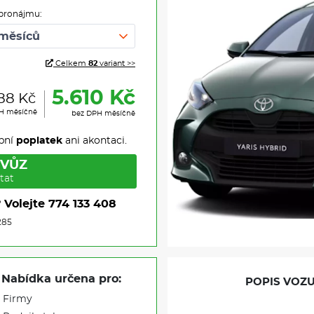
pronájmu:
Celkem
82
variant >>
5.610 Kč
88 Kč
PH měsíčně
bez DPH měsíčně
pní
poplatek
ani akontaci.
 VŮZ
tat
?
Volejte
774 133 408
285
Nabídka určena pro:
POPIS VOZU
Firmy