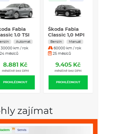
koda Fabia
Škoda Fabia
assic 1.0 TSI
Classic 1,0 MPI
5 kW Benzín
59 kW 5°
enzín
Automat
Benzín
Manuál
utomatická
manuální
30000 km / rok
60000 km / rok
řevodovka
24 měsíců
25 měsíců
8.881 Kč
9.405 Kč
měsíčně bez DPH
měsíčně bez DPH
PROHLÉDNOUT
PROHLÉDNOUT
hly zajímat
ladem
Servis
Skladem
Servis