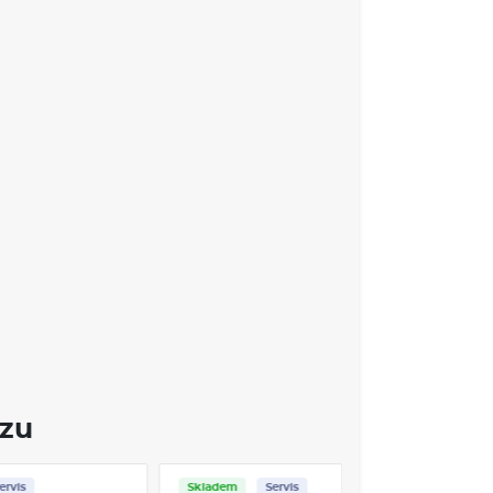
ozu
ervis
Skladem
Servis