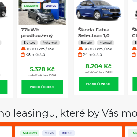
Skladem
Bonus
77kWh
Škoda Fabia
Škoda Fabia
Š
prodloužený
Monte Carlo 1.5
Selection 1,0
Cl
dojezd 210kW
TSI 110 kW
MPI
8
Elektro
Benzín
Automat
Automat
Benzín
Manuál
B
Benzín
A
10000 km / rok
25000 km / rok
30000 km / rok
Automatická
p
48 měsíců
12 měsíců
24 měsíců
převodovka
7.990 Kč
8.204 Kč
5.328 Kč
měsíčně bez DPH
měsíčně bez DPH
H
měsíčně bez DPH
PROHLÉDNOUT
PROHLÉDNOUT
PROHLÉDNOUT
ho leasingu, které by Vás mo
Skladem
Servis
Bonus
Sk