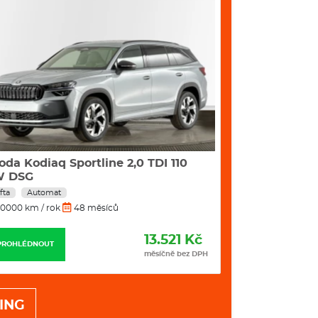
oda Kodiaq Sportline 2,0 TDI 110
Škoda Scala 1
W DSG
fta
Automat
Benzín
Manuál
0000 km / rok
48 měsíců
10000 km / rok
13.521 Kč
PROHLÉDNOUT
PROHLÉDNOUT
měsíčně bez DPH
ING