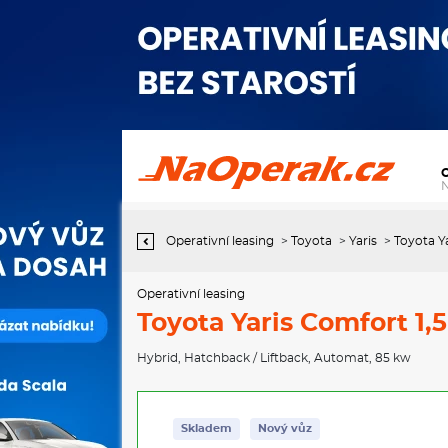
Operativní leasing Toyota Yaris Comfort 1,5
Operativní leasing
>
Toyota
>
Yaris
>
Toyota Ya
Operativní leasing
Toyota Yaris Comfort 1,5
Hybrid
,
Hatchback / Liftback
,
Automat
, 85 kw
Skladem
Nový vůz