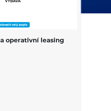
VÝBAVA
obrazit celý popis
tém
a operativní leasing
mentu
vých světlometů
ek