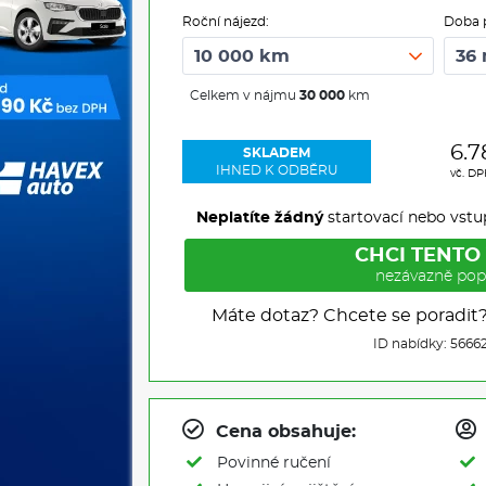
Roční nájezd:
Doba 
Celkem v nájmu
30 000
km
6.7
SKLADEM
IHNED K ODBĚRU
vč. D
Neplatíte žádný
startovací nebo vstu
CHCI TENTO
nezávazně pop
Máte dotaz? Chcete se poradit
ID nabídky: 5666
Cena obsahuje:
Povinné ručení