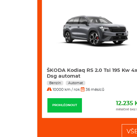
2 Kw Excl.
ŠKODA Kodiaq RS 2.0 Tsi 195 Kw 4
Dsg automat
Benzín
Automat
10000 km / rok
36 měsíců
11.799 Kč
12.235 
PROHLÉDNOUT
měsíčně bez DPH
měsíčně bez
VŠ