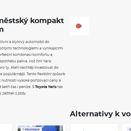
 městský kompakt
m
ektivní a stylový automobil do
čilými technologiemi a vynikajícími
rfektní kombinaci komfortu a
spotřebu paliva, což činí Yaris
o ty, kteří nechtějí investovat do
e populárnější. Tento flexibilní způsob
 nutnosti vysoké pořizovací ceny a
 šetří čas i peníze. S
Toyota Yaris
tak
 zážitek z jízdy.
Alternativy k v
! Akontace
Skladem
S