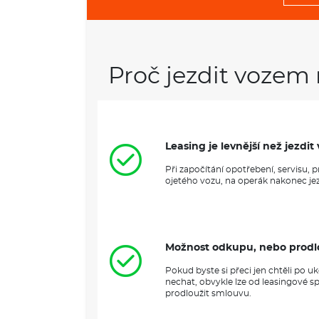
Proč jezdit vozem 
Leasing je levnější než jezd
Při započítání opotřebení, servisu,
ojetého vozu, na operák nakonec jezd
Možnost odkupu, nebo prodl
Pokud byste si přeci jen chtěli po 
nechat, obvykle lze od leasingové s
prodloužit smlouvu.