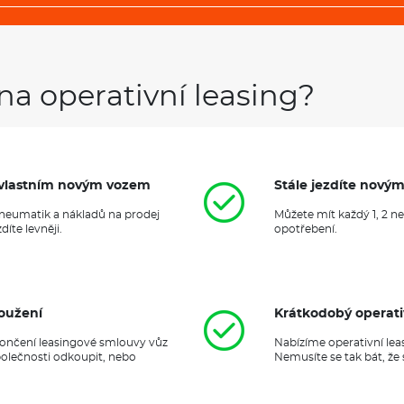
na operativní leasing?
it vlastním novým vozem
Stále jezdíte nový
 pneumatik a nákladů na prodej
Můžete mít každý 1, 2 n
íte levněji.
opotřebení.
oužení
Krátkodobý operati
ukončení leasingové smlouvy vůz
Nabízíme operativní lea
polečnosti odkoupit, nebo
Nemusíte se tak bát, že