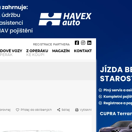
REGISTRACE PARTNERA
ADOVÉ VOZY
Z OPERÁKU
MAGAZÍN
KONTAKT
OPERÁK
KE KOUPI
orovnej
Přidej do oblíbených
Sdílej
Vytiskni