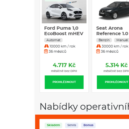
ndai i30
Ford Puma 1,0
Seat Arona
bi 1,0 T- GDI
EcoBoost mHEV
Reference 1.0
 CZECH
92kW ST-Line
TSI 70 kW
uál
Automat
Benzín
Manuál
kW MT
DCT
Benzín
0000 km / rok
10000 km / rok
30000 km / rok
Manuální
 měsíců
36 měsíců
36 měsíců
převodovka
4.694 Kč
4.717 Kč
5.314 Kč
měsíčně bez DPH
měsíčně bez DPH
měsíčně bez DP
PROHLÉDNOUT
PROHLÉDNOUT
PROHLÉDNOUT
Nabídky operativní
Skladem
Servis
Bonus