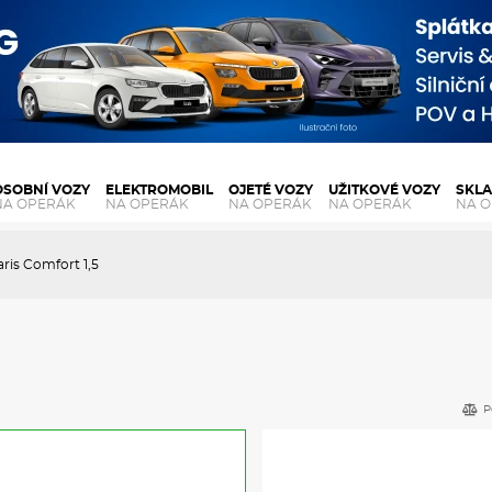
OSOBNÍ VOZY
ELEKTROMOBIL
OJETÉ VOZY
UŽITKOVÉ VOZY
SKL
NA OPERÁK
NA OPERÁK
NA OPERÁK
NA OPERÁK
NA 
ris Comfort 1,5
P