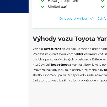
Havarijní pojištění
Silniční daň
Co je operativní leasing?
Jak f
Výhody vozu Toyota Yar
Vozidlo
Toyota Yaris
se vyznačuje mnoha přednostmi,
Především vyniká svou
kompaktní velikostí
, což 
ulicích a parkování v těsných prostorech. Dále je 
které zvyšují
bezpečnost
a komfort jízdy, jako je po
Provozní náklady jsou také příznivé, zejména díky
ú
skvělou spotřebu paliva. V neposlední řadě, atraktiv
činí z tohoto vozu ideální volbu pro každodenní pou