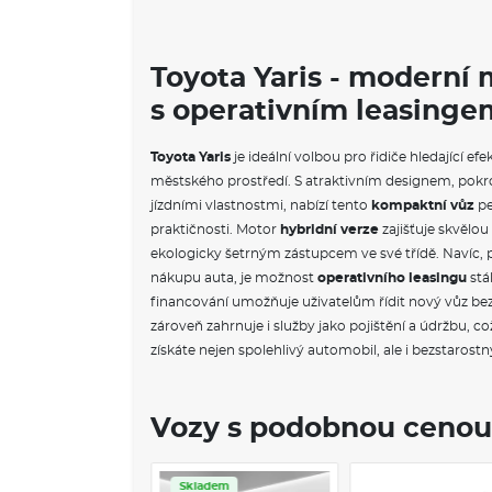
Toyota Yaris - moderní
s operativním leasinge
Toyota Yaris
je ideální volbou pro řidiče hledající ef
městského prostředí. S atraktivním designem, pokro
jízdními vlastnostmi, nabízí tento
kompaktní vůz
pe
praktičnosti. Motor
hybridní verze
zajišťuje skvělou 
ekologicky šetrným zástupcem ve své třídě. Navíc, pr
nákupu auta, je možnost
operativního leasingu
stál
financování umožňuje uživatelům řídit nový vůz bez
zároveň zahrnuje i služby jako pojištění a údržbu, což
získáte nejen spolehlivý automobil, ale i bezstarostný
Vozy s podobnou cenou
vis
Skladem