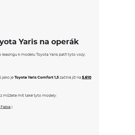
yota Yaris na operák
o leasingu k modelu Toyota Yaris patří tyto vozy:
 jako je
Toyota Yaris Comfort 1,5
začíná již na
5.610
ice parkovací brzdy
RMACE O VOZU TOYOTA YARIS
z můžete mít také tyto modely:
 a kompaktní automobil, který se stal oblíbenou
ombinaci efektivity a stylu. Tento model je známý
 Fabia
|
zkou spotřebou paliva a inovativními
očilými
bezpečnostními systémy
, které zajišťují
 přizpůsoben dynamickému životnímu stylu. S
ně
hybridních variant
, nabízí Yaris ideální řešení
 splňuje očekávání moderních řidičů.