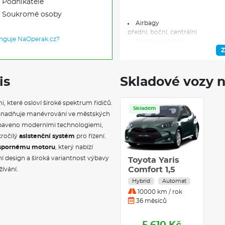
Podnikatele
Soukromé osoby
Airbagy
přední, boční, centrální
unguje NaOperak.cz?
Parkovací brzda
elektrická
Z
Systém nouzového brzdění
Isofix
Proaktivní bezpečnostní sys
is
Skladové vozy n
Asistent jízdního pruhu
Kontrola tlaku v pneu
 které osloví široké spektrum řidičů.
Asistent rozjezdu do kopce
Skladem
Dešťový senzor
usnadňuje manévrování ve městských
Infotaiment
vybaveno moderními technologiemi,
Toyota Touch 3 9"
kročilý
asistenční systém
pro řízení.
USB připojení
spornému motoru
, který nabízí
USB-C
ní design a široká variantnost výbavy
Bluetooth
Toyota Yaris
Propojení telefonu a infotai
Comfort 1,5
žívání.
Automatické přepínání dálko
Hybrid
Automat
Tempomat
10000 km / rok
inteligentní s funkcí Stop&Go
36 měsíců
Rozpoznání dopravních znač
Vnější zpětná zrcátka
vyhřívaná, elektricky ovládaná