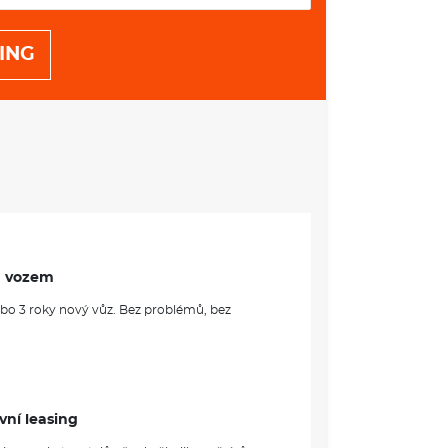
ING
m vozem
ebo 3 roky nový vůz. Bez problémů, bez
vní leasing