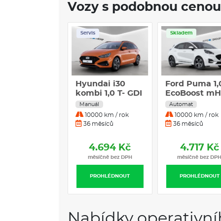
Vozy s podobnou cenou
Servis
Skladem
Hyundai i30
Ford Puma 1,
kombi 1,0 T- GDI
EcoBoost m
GO CZECH
92kW ST-Lin
Manuál
Automat
85kW MT
DCT
10000 km / rok
10000 km / rok
36 měsíců
36 měsíců
4.694 Kč
4.717 Kč
měsíčně bez DPH
měsíčně bez DP
PROHLÉDNOUT
PROHLÉDNOUT
Nabídky operativní