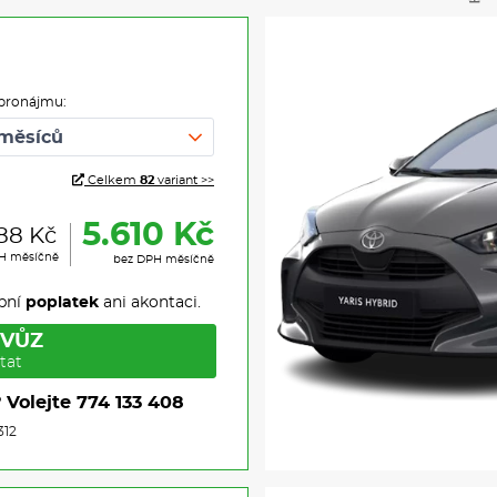
pronájmu:
Celkem
82
variant >>
5.610 Kč
88 Kč
PH měsíčně
bez DPH měsíčně
pní
poplatek
ani akontaci.
 VŮZ
tat
?
Volejte
774 133 408
312