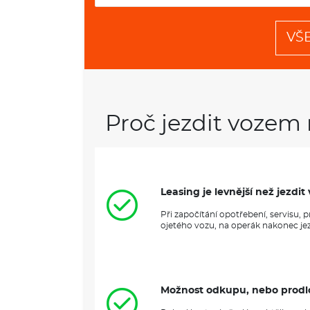
VŠ
Proč jezdit vozem 
Leasing je levnější než jezd
Při započítání opotřebení, servisu,
ojetého vozu, na operák nakonec jezd
Možnost odkupu, nebo prodl