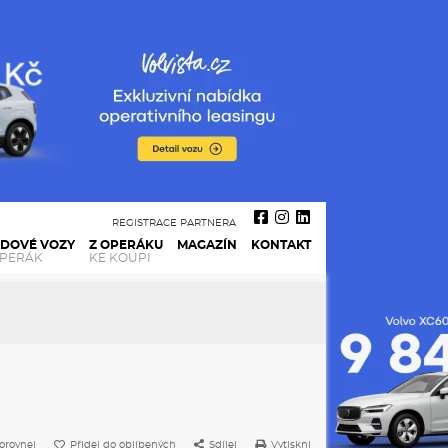
REGISTRACE PARTNERA
ADOVÉ VOZY
Z OPERÁKU
MAGAZÍN
KONTAKT
OPERÁK
KE KOUPI
orovnej
Přidej do oblíbených
Sdílej
Vytiskni