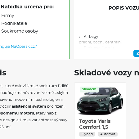
Nabídka určena pro:
POPIS VOZU
Firmy
Podnikatele
Soukromé osoby
Airbagy
přední, boční, centrální
unguje NaOperak.cz?
Parkovací brzda
elektrická
Z
Systém nouzového brzdění
Isofix
Proaktivní bezpečnostní sys
is
Skladové vozy n
Asistent jízdního pruhu
Kontrola tlaku v pneu
 které osloví široké spektrum řidičů.
Asistent rozjezdu do kopce
Skladem
Dešťový senzor
usnadňuje manévrování ve městských
Infotaiment
vybaveno moderními technologiemi,
Toyota Touch 3 9"
kročilý
asistenční systém
pro řízení.
USB připojení
spornému motoru
, který nabízí
USB-C
ní design a široká variantnost výbavy
Bluetooth
Toyota Yaris
Propojení telefonu a infotai
Comfort 1,5
žívání.
Automatické přepínání dálko
Hybrid
Automat
Tempomat