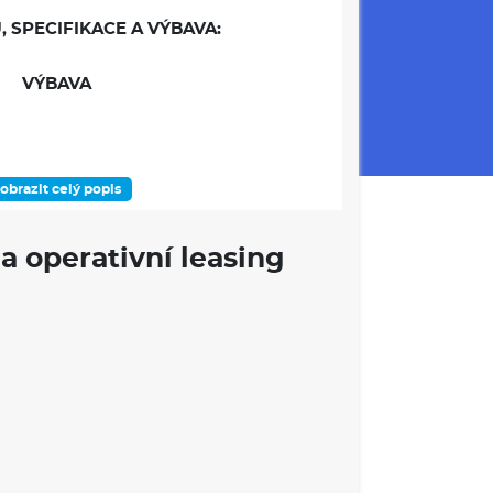
, SPECIFIKACE A VÝBAVA:
VÝBAVA
obrazit celý popis
tém
a operativní leasing
mentu
vých světlometů