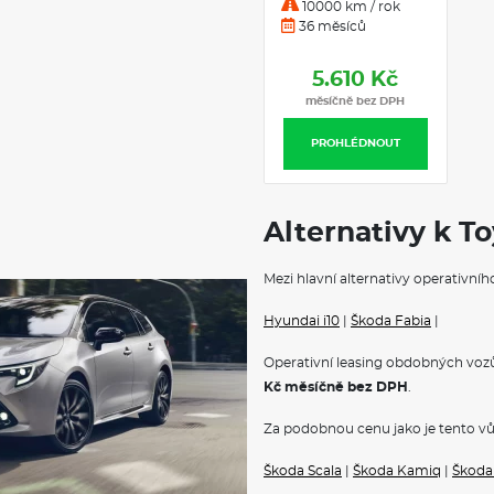
10000 km / rok
inteligentní s funkcí Stop&Go
36 měsíců
Rozpoznání dopravních znač
Vnější zpětná zrcátka
vyhřívaná, elektricky ovládaná
5.610 Kč
Parkovací kamera
měsíčně bez DPH
zadní
Litá kola
PROHLÉDNOUT
15" kola z lehké slitiny
Středová loketní opěrka
středová
Multifunkční volant
Alternativy k To
Vnitřní zpětné zrcátko
s automatickou clonou
Zadní sedadla
Mezi hlavní alternativy operativníh
sklopná 60:40
Digital Cockpit
Hyundai i10
|
Škoda Fabia
|
7"
Kožené provedení
Operativní leasing obdobných vozů
volant, hlavice řadící páky, hlav
Kč měsíčně bez DPH
.
ZÁKLADNÍ INFO
Za podobnou cenu jako je tento vů
Toyota Yaris
představuje moderní
volbou mezi řidiči hledajícími k
Škoda Scala
|
Škoda Kamiq
|
Škoda
svou
vysokou spolehlivostí
, ní