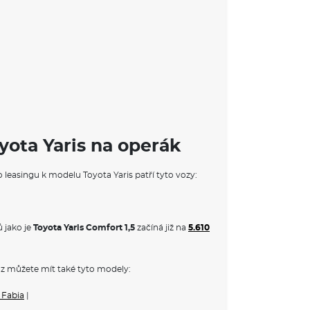
ek
yota Yaris na operák
o leasingu k modelu Toyota Yaris patří tyto vozy:
 jako je
Toyota Yaris Comfort 1,5
začíná již na
5.610
ice parkovací brzdy
RMACE O VOZU TOYOTA YARIS
z můžete mít také tyto modely:
 a kompaktní automobil, který se stal oblíbenou
ombinaci efektivity a stylu. Tento model je známý
 Fabia
|
zkou spotřebou paliva a inovativními