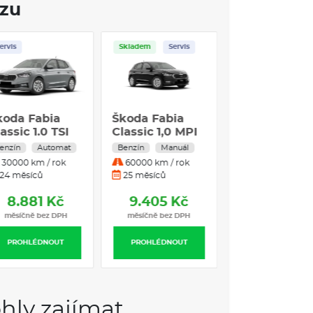
ozu
ervis
Skladem
Servis
koda Fabia
Škoda Fabia
assic 1.0 TSI
Classic 1,0 MPI
5 kW Benzín
59 kW 5°
enzín
Automat
Benzín
Manuál
utomatická
manuální
30000 km / rok
60000 km / rok
řevodovka
24 měsíců
25 měsíců
8.881 Kč
9.405 Kč
měsíčně bez DPH
měsíčně bez DPH
PROHLÉDNOUT
PROHLÉDNOUT
hly zajímat