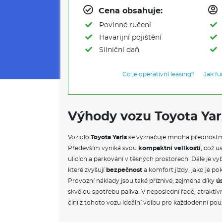
Cena obsahuje:
Povinné ručení
Havarijní pojištění
Silniční daň
Co je operativní leasing?
Jak f
Výhody vozu Toyota Yar
Vozidlo
Toyota Yaris
se vyznačuje mnoha přednostmi,
Především vyniká svou
kompaktní velikostí
, což 
ulicích a parkování v těsných prostorech. Dále je 
které zvyšují
bezpečnost
a komfort jízdy, jako je po
Provozní náklady jsou také příznivé, zejména díky
ú
skvělou spotřebu paliva. V neposlední řadě, atraktiv
činí z tohoto vozu ideální volbu pro každodenní pou