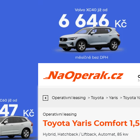
Operativní leasing Toyota Yaris Comfort 1,5
Operativní leasing
>
Toyota
>
Yaris
>
Toyota Ya
Operativní leasing
Toyota Yaris Comfort 1,5
Hybrid
,
Hatchback / Liftback
,
Automat
, 85 kw