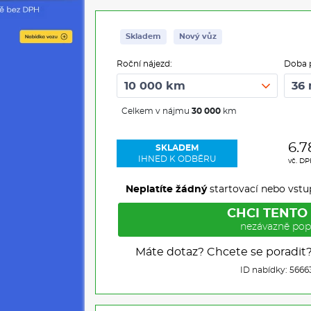
Skladem
Nový vůz
Roční nájezd:
Doba 
Celkem v nájmu
30 000
km
6.7
SKLADEM
IHNED K ODBĚRU
vč. D
Neplatíte žádný
startovací nebo vstu
CHCI TENTO
nezávazně pop
Máte dotaz? Chcete se poradit
ID nabídky: 5666