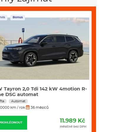
rvis
Bonus
Skladem
Servis
 Tayron 2,0 Tdi 142 kW 4motion R-
HYUNDAI Sant
ne DSG automat
Comfort 4x4 
fta
Automat
Benzín
Autom
0000 km / rok
36 měsíců
10000 km / rok
11.989 Kč
PROHLÉDNOUT
PROHLÉDNOUT
měsíčně bez DPH