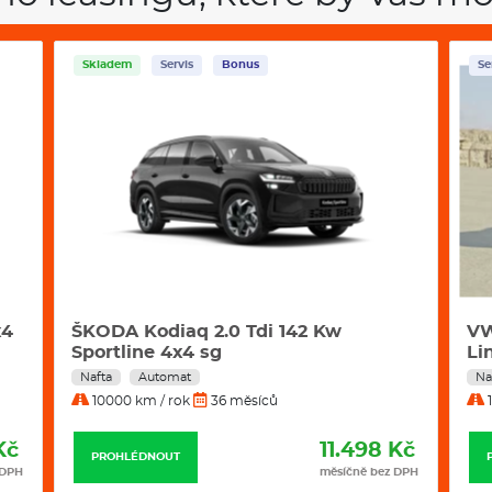
Skladem
Servis
Bonus
Se
x4
ŠKODA Kodiaq 2.0 Tdi 142 Kw
VW
Sportline 4x4 sg
Li
Nafta
Automat
Na
10000 km / rok
36 měsíců
1
Kč
11.498 Kč
PROHLÉDNOUT
 DPH
měsíčně bez DPH