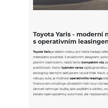
Toyota Yaris - moderní
s operativním leasinge
Toyota Yaris
je ideální volbou pro řidiče hledající ef
městského prostředí. S atraktivním designem, pokro
jízdními vlastnostmi, nabízí tento
kompaktní vůz
pe
praktičnosti. Motor
hybridní verze
zajišťuje skvělou 
ekologicky šetrným zástupcem ve své třídě. Navíc, pr
nákupu auta, je možnost
operativního leasingu
stál
financování umožňuje uživatelům řídit nový vůz bez
zároveň zahrnuje i služby jako pojištění a údržbu, což
získáte nejen spolehlivý automobil, ale i bezstarostný