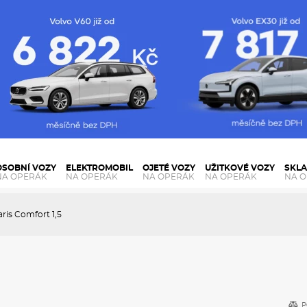
OSOBNÍ VOZY
ELEKTROMOBIL
OJETÉ VOZY
UŽITKOVÉ VOZY
SKL
NA OPERÁK
NA OPERÁK
NA OPERÁK
NA OPERÁK
NA 
ris Comfort 1,5
P