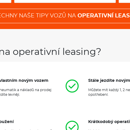
ECHNY NAŠE TIPY VOZŮ NA
OPERATIVNÍ LEAS
na operativní leasing?
it vlastním novým vozem
Stále jezdíte nový
 pneumatik a nákladů na prodej
Můžete mít každý 1, 2 n
íte levněji.
opotřebení.
oužení
Krátkodobý operati