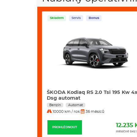
Skladem
Servis
Bonus
2 Kw Excl.
ŠKODA Kodiaq RS 2.0 Tsi 195 Kw 4
Dsg automat
Benzín
Automat
10000 km / rok
36 měsíců
11.799 Kč
12.235 
PROHLÉDNOUT
měsíčně bez DPH
měsíčně bez