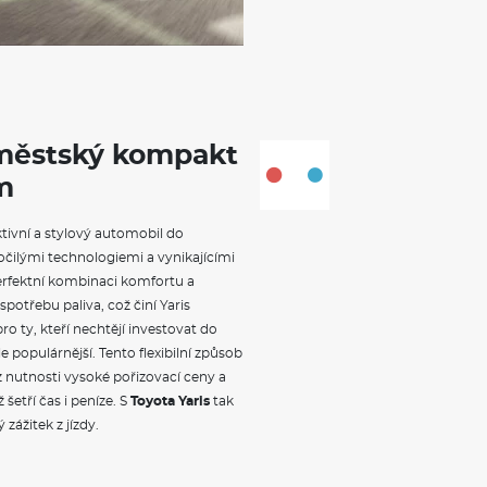
technologiemi. Je vybaven pokr
klidnou jízdu, a jeho design je
širokou škálou motorizací, včet
pro městskou mobilitu a zároveň
 městský kompakt
m
ektivní a stylový automobil do
čilými technologiemi a vynikajícími
rfektní kombinaci komfortu a
spotřebu paliva, což činí Yaris
o ty, kteří nechtějí investovat do
e populárnější. Tento flexibilní způsob
 nutnosti vysoké pořizovací ceny a
 šetří čas i peníze. S
Toyota Yaris
tak
 zážitek z jízdy.