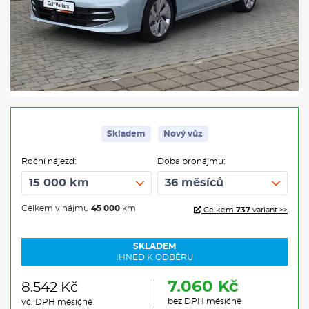
Skladem
Nový vůz
Roční nájezd:
Doba pronájmu:
Celkem v nájmu
45 000
km
Celkem
737
variant >>
SKLADEM
IHNED K ODBĚRU
7.060 Kč
8.542 Kč
bez DPH měsíčně
vč. DPH měsíčně