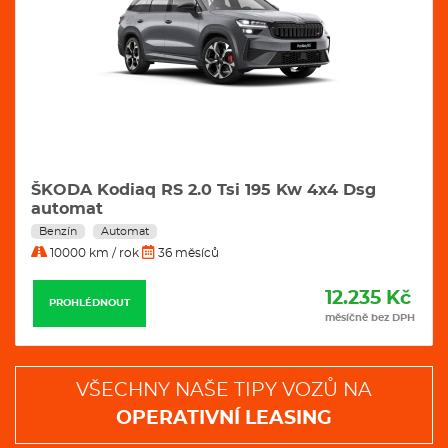
ŠKODA Kodiaq RS 2.0 Tsi 195 Kw 4x4 Dsg
automat
Benzín
Automat
10000 km / rok
36 měsíců
12.235 Kč
PROHLÉDNOUT
měsíčně bez DPH
VŠECHNY NAŠE TIPY VOZŮ NA
OPERATIVNÍ LEASING