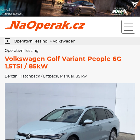
Operativní leasing Volkswagen Golf Variant People 6G 1,5TSI /
85kW
Operativní leasing
>
Volkswagen
Operativní leasing
Volkswagen Golf Variant People 6G
1,5TSI / 85kW
Benzín
,
Hatchback / Liftback
,
Manuál
, 85 kw