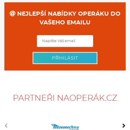
NEJLEPŠÍ NABÍDKY OPERÁKU DO
VAŠEHO EMAILU
PŘIHLÁSIT
PARTNEŘI NAOPERÁK.CZ