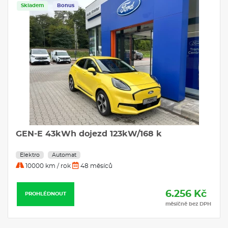
Skladem
Bonus
GEN-E 43kWh dojezd 123kW/168 k
Elektro
Automat
10000 km / rok
48 měsíců
6.256 Kč
PROHLÉDNOUT
měsíčně bez DPH