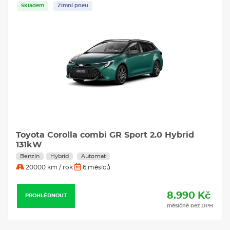
Skladem
Zimní pneu
Toyota Corolla combi GR Sport 2.0 Hybrid
131kW
Benzín
Hybrid
Automat
20000 km / rok
6 měsíců
8.990 Kč
PROHLÉDNOUT
měsíčně bez DPH