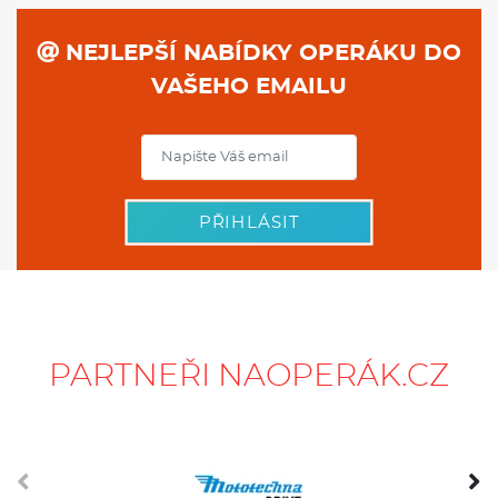
NEJLEPŠÍ NABÍDKY OPERÁKU DO
VAŠEHO EMAILU
PŘIHLÁSIT
PARTNEŘI NAOPERÁK.CZ