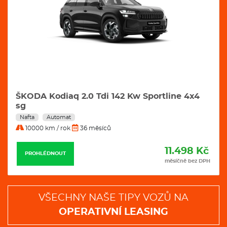
ŠKODA Kodiaq 2.0 Tdi 142 Kw Sportline 4x4
sg
Nafta
Automat
10000 km / rok
36 měsíců
11.498 Kč
PROHLÉDNOUT
měsíčně bez DPH
VŠECHNY NAŠE TIPY VOZŮ NA
OPERATIVNÍ LEASING