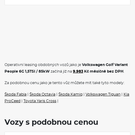
Operativní leasing obdobných vozů jako je
Volkswagen Golf Variant
People 6G 1,5TSI / 85kW
začíná již na
9.983
Kč měsíčně bez DPH
.
Za podobnou cenu jako je tento vůz můžete mít také tyto modely:
Škoda Fabia
|
Škoda Octavia
|
Škoda Kamiq
|
Volkswagen Tiguan
|
Kia
ProCeed
|
Toyota Yaris Cross
|
Vozy s podobnou cenou