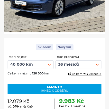
Skladem
Nový vůz
Roční nájezd:
Doba pronájmu:
Celkem v nájmu
120 000
km
Celkem
737
variant >>
SKLADEM
IHNED K ODBĚRU
9.983 Kč
12.079 Kč
bez DPH měsíčně
vč. DPH měsíčně