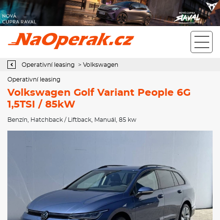
Operativní leasing Volkswagen Golf Variant People 6G 1,5TSI /
85kW
Operativní leasing
>
Volkswagen
Operativní leasing
Volkswagen Golf Variant People 6G
1,5TSI / 85kW
Benzín
,
Hatchback / Liftback
,
Manuál
, 85 kw