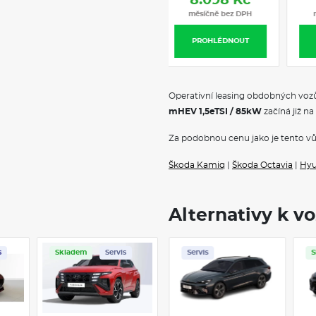
8.098 Kč
měsíčně bez DPH
PROHLÉDNOUT
Operativní leasing obdobných vozů
mHEV 1,5eTSI / 85kW
začíná již na
Za podobnou cenu jako je tento vů
Škoda Kamiq
|
Škoda Octavia
|
Hyu
Alternativy k v
s
Skladem
Servis
Skladem
Skladem
Servis
S
Zimní pneu