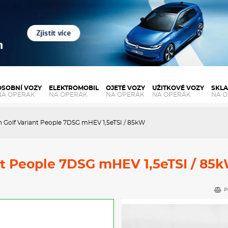
OSOBNÍ VOZY
ELEKTROMOBIL
OJETÉ VOZY
UŽITKOVÉ VOZY
SKL
NA OPERÁK
NA OPERÁK
NA OPERÁK
NA OPERÁK
NA 
 Golf Variant People 7DSG mHEV 1,5eTSI / 85kW
nt People 7DSG mHEV 1,5eTSI / 85
P