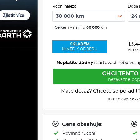
Roční nájezd:
Doba 
Celkem v nájmu
60 000
km
13.4
SKLADEM
IHNED K ODBĚRU
vč. DP
Neplatíte žádný
startovací nebo vstu
CHCI TENTO
nezávazně pop
Máte dotaz? Chcete se poradit
ID nabídky: 5677
Cena obsahuje:
Povinné ručení