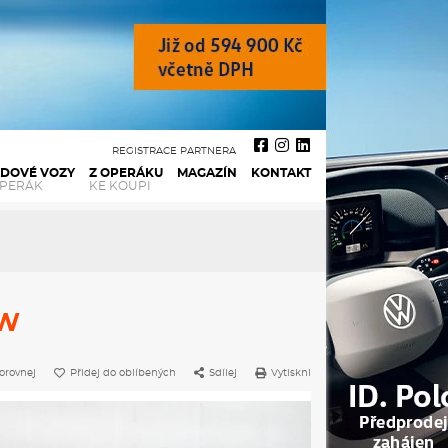
REGISTRACE PARTNERA
ADOVÉ VOZY
Z OPERÁKU
MAGAZÍN
KONTAKT
OPERÁK
KE KOUPI
kW
orovnej
Přidej do oblíbených
Sdílej
Vytiskni