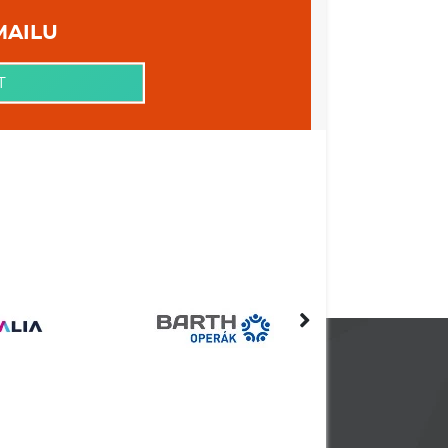
 VAŠEHO EMAILU
T