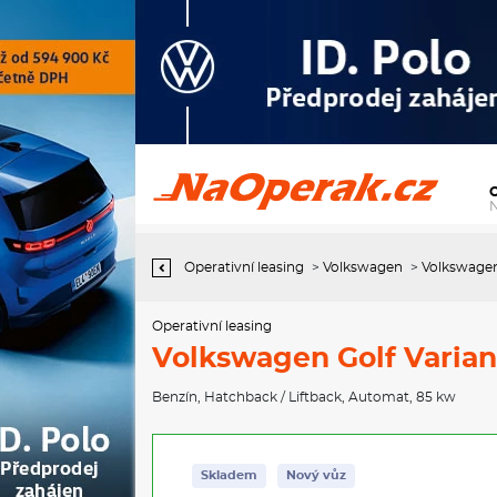
Operativní leasing Volkswagen Golf Variant People 7DSG mHEV
1,5eTSI / 85kW
Operativní leasing
>
Volkswagen
>
Volkswagen
Operativní leasing
Volkswagen Golf Varia
Benzín
,
Hatchback / Liftback
,
Automat
, 85 kw
Skladem
Nový vůz