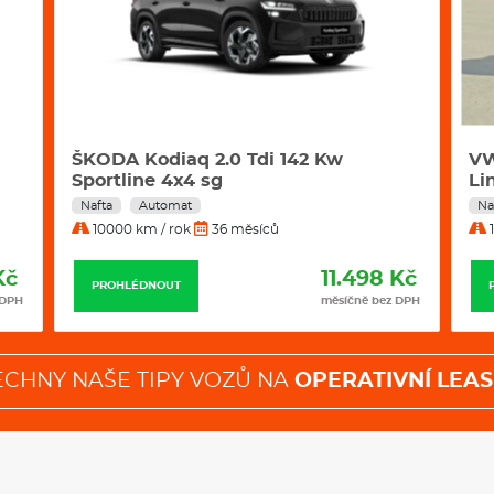
VW Tayron 2,0 Tdi 142 kW 4motion R-
Šk
Line DSG automat
Nafta
Automat
Be
10000 km / rok
36 měsíců
1
Kč
11.989 Kč
PROHLÉDNOUT
 DPH
měsíčně bez DPH
ECHNY NAŠE TIPY VOZŮ NA
OPERATIVNÍ LEAS