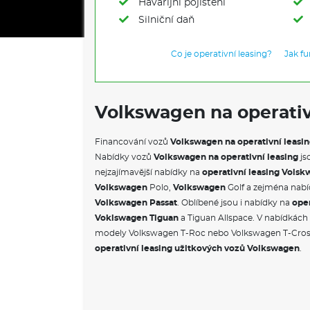
Havarijní pojištění
Silniční daň
Co je operativní leasing?
Jak f
Volkswagen na operativ
Financování vozů
Volkswagen na operativní leasi
Nabídky vozů
Volkswagen na operativní leasing
js
nejzajímavější nabídky na
operativní leasing Vols
Volkswagen
Polo,
Volkswagen
Golf a zejména nab
Volkswagen Passat
. Oblíbené jsou i nabídky na
oper
Voklswagen Tiguan
a Tiguan Allspace. V nabídkác
modely Volkswagen T-Roc nebo Volkswagen T-Cro
operativní leasing užitkových vozů Volkswagen
.