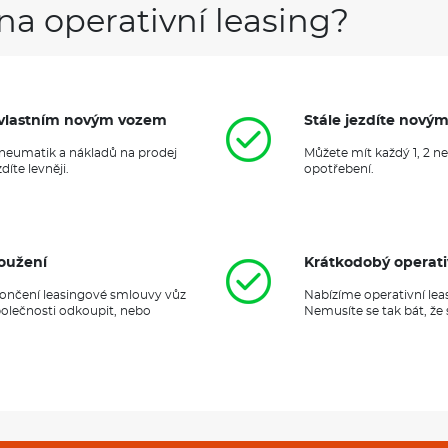
na operativní leasing?
it vlastním novým vozem
Stále jezdíte nový
 pneumatik a nákladů na prodej
Můžete mít každý 1, 2 n
íte levněji.
opotřebení.
oužení
Krátkodobý operati
ukončení leasingové smlouvy vůz
Nabízíme operativní lea
polečnosti odkoupit, nebo
Nemusíte se tak bát, že