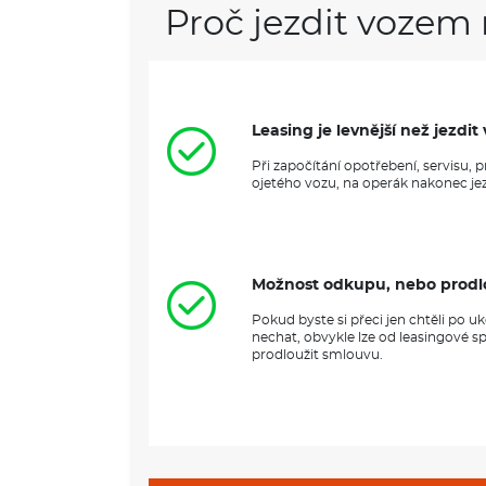
Proč jezdit vozem 
Leasing je levnější než jezd
Při započítání opotřebení, servisu,
ojetého vozu, na operák nakonec jezd
Možnost odkupu, nebo prodl
Pokud byste si přeci jen chtěli po 
nechat, obvykle lze od leasingové s
prodloužit smlouvu.