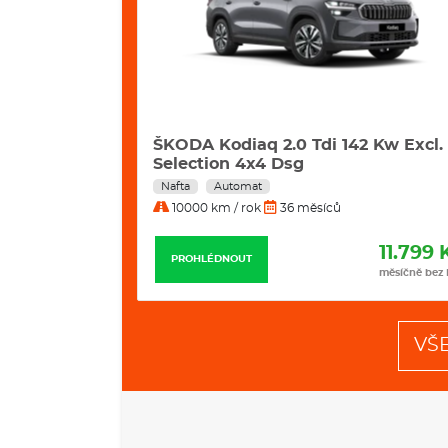
2 Kw Excl.
ŠKODA Kodiaq 2.0 Tdi 142 Kw
Sportline 4x4 sg
Nafta
Automat
10000 km / rok
36 měsíců
11.799 Kč
11.498 
PROHLÉDNOUT
měsíčně bez DPH
měsíčně bez
VŠ