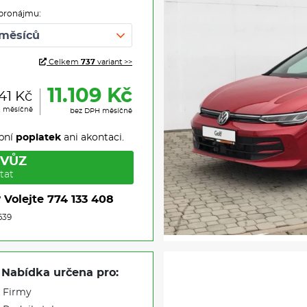
pronájmu:
Celkem
737
variant >>
11.109 Kč
41 Kč
H měsíčně
bez DPH měsíčně
pní
poplatek
ani akontaci.
 VŮZ
tat
?
Volejte
774 133 408
639
Nabídka určena pro:
Firmy