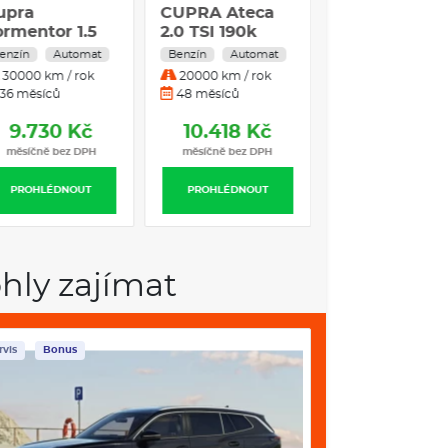
upra Leon
Cupra
CUPRA Atec
portstourer 1.5
Formentor 1.5
2.0 TSI 190k
TSI 110 kW
eTSI 110 kW
DSG 4WD
enzín
Automat
Benzín
Automat
Benzín
Autom
enzín
Benzín
20000 km / rok
30000 km / rok
20000 km / rok
utomatická
Automatická
60 měsíců
36 měsíců
48 měsíců
řevodovka
převodovka
9.659 Kč
9.730 Kč
10.418 K
měsíčně bez DPH
měsíčně bez DPH
měsíčně bez DP
PROHLÉDNOUT
PROHLÉDNOUT
PROHLÉDNOUT
hly zajímat
ladem
Servis
Skladem
Servis