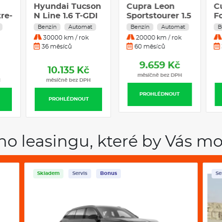
Hyundai Tucson
Škoda Fabia
Cupra Ateca +
C
re-
N Line 1.6 T-GDI
Classic 1,0 TSI
Tažné zařízení
S
110 kW Benzín
70 kW 5°
1.5 TSI DSG7
e
Benzín
Automat
Benzín
Benzín
Manuál
Automat
B
Automatická
manuální
110kW 4x2
B
30000 km / rok
60000 km / rok
30000 km / rok
převodovka
A
36 měsíců
25 měsíců
6 měsíců
p
8.990 Kč
10.135 Kč
10.139 Kč
měsíčně bez DPH
H
měsíčně bez DPH
měsíčně bez DPH
PROHLÉDNOUT
PROHLÉDNOUT
PROHLÉDNOUT
ho leasingu, které by Vás mo
Servis
Bonus
Sk