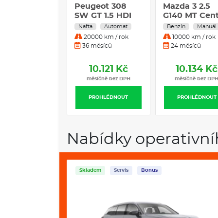
Peugeot 308
Mazda 3 2.5
SW GT 1.5 HDI
G140 MT Cent
96 kW Nafta
Line Sedan
Nafta
Automat
Benzín
Manuál
Automatická
20000 km / rok
10000 km / rok
převodovka
36 měsíců
24 měsíců
10.121 Kč
10.134 Kč
měsíčně bez DPH
měsíčně bez DP
PROHLÉDNOUT
PROHLÉDNOUT
Nabídky operativní
Skladem
Servis
Bonus