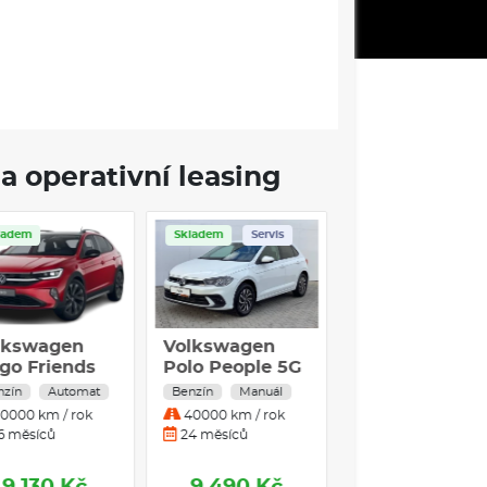
a operativní leasing
Skladem
Skladem
Servis
Skladem
olkswagen
Volkswagen
Volkswagen
aigo Friends
Polo People 5G
Polo People 1
0 TSI
1,0TSI / 70kW
TSI
enzín
Automat
Benzín
Manuál
Benzín
Autom
30000 km / rok
40000 km / rok
30000 km / rok
36 měsíců
24 měsíců
36 měsíců