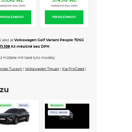
9.130 Kč
9.490 Kč
9.540 Kč
měsíčně bez DPH
měsíčně bez DPH
měsíčně bez DP
PROHLÉDNOUT
PROHLÉDNOUT
PROHLÉDNOUT
 jako je
Volkswagen Golf Variant People 7DSG
11.109
Kč měsíčně bez DPH
.
z můžete mít také tyto modely:
ndai Tucson
|
Volkswagen Tiguan
|
Kia ProCeed
|
ozu
ervis
Skladem
Servis
Skladem
FULL servis