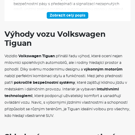
bezpečnostní pásy s předepínači a signalizací nezapnutých
pásů, vnitřní zpětné zrcátko s automatickou clonou, podélně
posuvná a sklopná zadní sedadla s loketní opěrkou, držáky
Zobrazit celý popis
nápojů a průvlakem na dlouhé předměty, zcela sklopné
opěradlo spolujezdce, 12V zásuvka vpředu i v zavazadlovém
prostoru, adaptivní tempomat ACC s funkcí Stop & Go,
Výhody vozu Volkswagen
prediktivní regulací rychlosti a asistencí pro jízdu v zatáčkách,
Tiguan
alarm s ostrahou interiéru, senzorem naklonění a záložní
houkačkou, ambientní osvětlení interiéru s výběrem z 10
barev, asistent rozjezdu do kopce, automatická 3zónová
Vozidlo
Volkswagen Tiguan
přináší řadu výhod, které ocení nejen
klimatizace se senzorem kvality vzduchu, bezklíčové
milovníci spolehlivých automobilů, ale i rodiny hledající prostor a
odemykání a zamykání Keyless Access se systémem
SAFELOCK, rozpoznávání chodců, dešťový senzor,
pohodlí. Díky svému modernímu designu a
výkonným motorům
elektromechanická parkovací brzda s funkcí Auto Hold, Front
nabízí perfektní kombinaci stylu a funkčnosti. Mezi jeho přednosti
Cross Traffic Alert, Keyless Start, Lane Assist, LED podsvícení
patří
pokročilé bezpečnostní systémy
, které zajišťují klidnou jízdu v
vnějších klik dveří, LED světlomety s LED denním svícením,
městském i dálničním provozu. Interiér je vybaven
intuitivními
automatickým spínačem světlometů a funkcemi Coming
technologiemi
, které podporují uživatelský komfort a usnadňují
Home a Leaving Home, LED zadní světla, Light Assist,
multifunkční volič jízdních režimů s dotykovým displejem a
ovládání vozu. Navíc, s výbornými jízdními vlastnostmi a schopností
funkcemi Atmospheres, paket IQ.DRIVE zahrnující 360°
přizpůsobit se různým terénům, je Tiguan ideální volbou pro všechny,
kamerový systém Area View, Travel Assist, Emergency Assist,
kdo hledají všestranné SUV.
230V zásuvku v zavazadlovém prostoru, paměť parkování,
automatické stmívání vnějšího zrcátka řidiče, parkovací
senzory vpředu i vzadu, Park Assist Plus, přípravu pro We
Connect a We Connect Plus, rozpoznávání dopravních