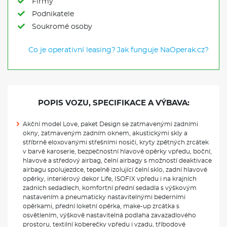
Firmy
Podnikatele
Soukromé osoby
Co je operativní leasing?
Jak funguje NaOperak.cz?
POPIS VOZU, SPECIFIKACE A VÝBAVA:
Akční model Love, paket Design se zatmavenými zadními
okny, zatmaveným zadním oknem, akustickými skly a
stříbrně eloxovanými střešními nosiči, kryty zpětných zrcátek
v barvě karoserie, bezpečnostní hlavové opěrky vpředu, boční,
hlavové a středový airbag, čelní airbagy s možností deaktivace
airbagu spolujezdce, tepelně izolující čelní sklo, zadní hlavové
opěrky, interiérový dekor Life, ISOFIX vpředu i na krajních
zadních sedadlech, komfortní přední sedadla s výškovým
nastavením a pneumaticky nastavitelnými bederními
opěrkami, přední loketní opěrka, make-up zrcátka s
osvětlením, výškově nastavitelná podlaha zavazadlového
prostoru, textilní koberečky vpředu i vzadu, tříbodové