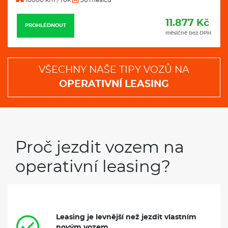
11.877 Kč
PROHLÉDNOUT
měsíčně bez DPH
VŠECHNY NAŠE TIPY VOZŮ NA
OPERATIVNÍ LEASING
Proč jezdit vozem na
operativní leasing?
Leasing je levnější než jezdit vlastním
novým vozem