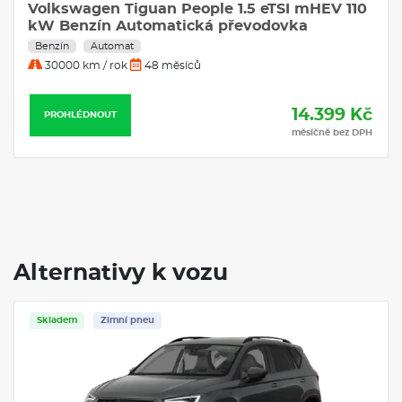
Volkswagen Tiguan People 1.5 eTSI mHEV 110
kW Benzín Automatická převodovka
Benzín
Automat
30000 km / rok
48 měsíců
14.399 Kč
PROHLÉDNOUT
měsíčně bez DPH
Alternativy k vozu
Skladem
Zimní pneu