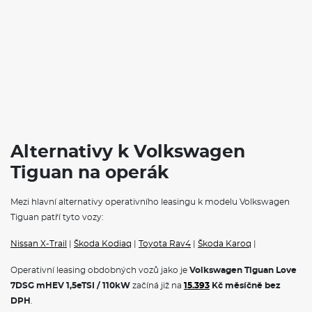
nabídne výkonné motory, skvělou manévrovatelnost a
především komfortní jízdu pro všechny cestující. S elegantním
designem a uživatelsky přívětivým infotainmentem patří Tiguan
mezi nejoblíbenější vozy ve své třídě. Díky pokročilým
bezpečnostním prvkům a široké škále výbavy si každý řidič
může auto přizpůsobit svým potřebám. Ideální pro městské
prostředí i pro rodinné výlety, Volkswagen Tiguan představuje
výbornou volbu pro každého automobilového nadšence.
VÝBAVA:
Alternativy k Volkswagen
Klimatizace
Navigace
Tiguan na operák
Tažné zařízení
Mezi hlavní alternativy operativního leasingu k modelu Volkswagen
Tiguan patří tyto vozy:
Nissan X-Trail
|
Škoda Kodiaq
|
Toyota Rav4
|
Škoda Karoq
|
Operativní leasing obdobných vozů jako je
Volkswagen Tiguan Love
7DSG mHEV 1,5eTSI / 110kW
začíná již na
15.393
Kč měsíčně bez
DPH
.