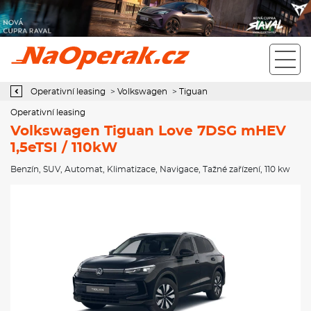
Operativní leasing Volkswagen Tiguan Love 7DSG mHEV 1,5eTSI /
110kW
Operativní leasing
>
Volkswagen
>
Tiguan
Operativní leasing
Volkswagen Tiguan Love 7DSG mHEV
1,5eTSI / 110kW
Benzín
,
SUV
,
Automat
,
Klimatizace
,
Navigace
,
Tažné zařízení
, 110 kw