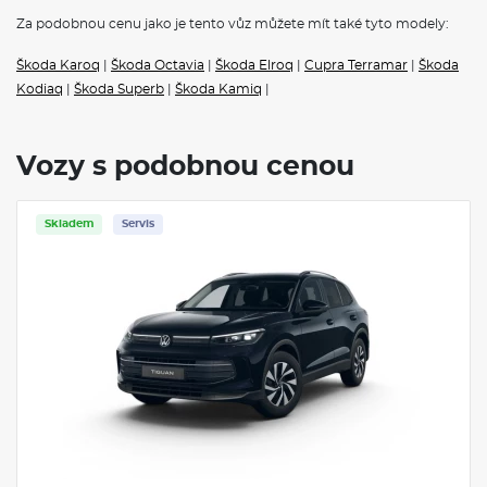
Za podobnou cenu jako je tento vůz můžete mít také tyto modely:
Škoda Karoq
|
Škoda Octavia
|
Škoda Elroq
|
Cupra Terramar
|
Škoda
Kodiaq
|
Škoda Superb
|
Škoda Kamiq
|
Vozy s podobnou cenou
Skladem
Servis