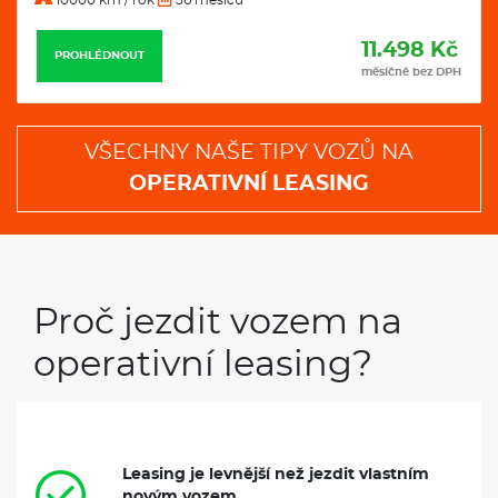
11.498 Kč
PROHLÉDNOUT
měsíčně bez DPH
VŠECHNY NAŠE TIPY VOZŮ NA
OPERATIVNÍ LEASING
Proč jezdit vozem na
operativní leasing?
Leasing je levnější než jezdit vlastním
novým vozem