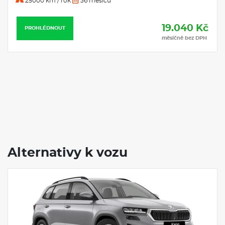
25000 km / rok
36 měsíců
19.040 Kč
PROHLÉDNOUT
měsíčně bez DPH
Alternativy k vozu