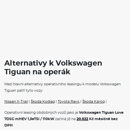
nabídne výkonné motory, skvělou manévrovatelnost a
především komfortní jízdu pro všechny cestující. S elegantním
designem a uživatelsky přívětivým infotainmentem patří Tiguan
mezi nejoblíbenější vozy ve své třídě. Díky pokročilým
bezpečnostním prvkům a široké škále výbavy si každý řidič
může auto přizpůsobit svým potřebám. Ideální pro městské
prostředí i pro rodinné výlety, Volkswagen Tiguan představuje
výbornou volbu pro každého automobilového nadšence.
VÝBAVA:
Alternativy k Volkswagen
Klimatizace
Navigace
Tiguan na operák
Tažné zařízení
Mezi hlavní alternativy operativního leasingu k modelu Volkswagen
Tiguan patří tyto vozy:
Nissan X-Trail
|
Škoda Kodiaq
|
Toyota Rav4
|
Škoda Karoq
|
Operativní leasing obdobných vozů jako je
Volkswagen Tiguan Love
7DSG mHEV 1,5eTSI / 110kW
začíná již na
20.022
Kč měsíčně bez
DPH
.