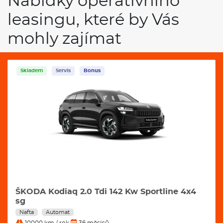
Nabídky operativního
leasingu, které by Vás
mohly zajímat
Skladem
Servis
Bonus
ŠKODA Kodiaq 2.0 Tdi 142 Kw Sportline 4x4
sg
Nafta
Automat
10000 km / rok
36 měsíců