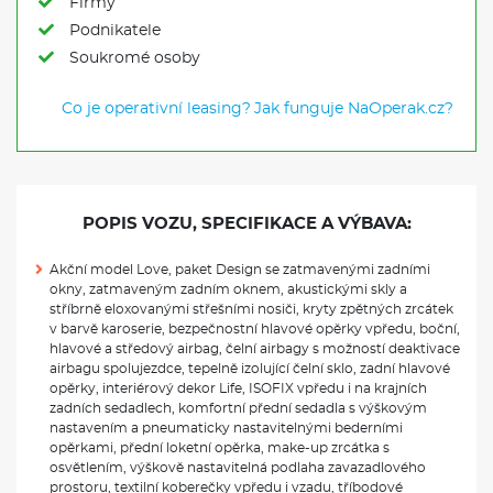
Firmy
Podnikatele
Soukromé osoby
Co je operativní leasing?
Jak funguje NaOperak.cz?
POPIS VOZU, SPECIFIKACE A VÝBAVA:
Akční model Love, paket Design se zatmavenými zadními
okny, zatmaveným zadním oknem, akustickými skly a
stříbrně eloxovanými střešními nosiči, kryty zpětných zrcátek
v barvě karoserie, bezpečnostní hlavové opěrky vpředu, boční,
hlavové a středový airbag, čelní airbagy s možností deaktivace
airbagu spolujezdce, tepelně izolující čelní sklo, zadní hlavové
opěrky, interiérový dekor Life, ISOFIX vpředu i na krajních
zadních sedadlech, komfortní přední sedadla s výškovým
nastavením a pneumaticky nastavitelnými bederními
opěrkami, přední loketní opěrka, make-up zrcátka s
osvětlením, výškově nastavitelná podlaha zavazadlového
prostoru, textilní koberečky vpředu i vzadu, tříbodové