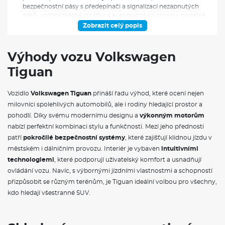
bezpečnostní pásy s předepínači a signalizací nezapnutých
pásů, vnitřní zpětné zrcátko s automatickou clonou, podélně
posuvná a sklopná zadní sedadla s loketní opěrkou, držáky
Zobrazit celý popis
nápojů a průvlakem na dlouhé předměty, zcela sklopné
opěradlo spolujezdce, 12V zásuvka vpředu i v zavazadlovém
prostoru, adaptivní tempomat ACC s funkcí Stop & Go,
Výhody vozu Volkswagen
prediktivní regulací rychlosti a asistencí pro jízdu v zatáčkách,
Tiguan
alarm s ostrahou interiéru, senzorem naklonění a záložní
houkačkou, ambientní osvětlení interiéru s výběrem z 10
barev, asistent rozjezdu do kopce, automatická 3zónová
Vozidlo
Volkswagen Tiguan
přináší řadu výhod, které ocení nejen
klimatizace se senzorem kvality vzduchu, bezklíčové
milovníci spolehlivých automobilů, ale i rodiny hledající prostor a
odemykání a zamykání Keyless Access se systémem
SAFELOCK, rozpoznávání chodců, dešťový senzor,
pohodlí. Díky svému modernímu designu a
výkonným motorům
elektromechanická parkovací brzda s funkcí Auto Hold, Front
nabízí perfektní kombinaci stylu a funkčnosti. Mezi jeho přednosti
Cross Traffic Alert, Keyless Start, Lane Assist, LED podsvícení
patří
pokročilé bezpečnostní systémy
, které zajišťují klidnou jízdu v
vnějších klik dveří, LED světlomety s LED denním svícením,
městském i dálničním provozu. Interiér je vybaven
intuitivními
automatickým spínačem světlometů a funkcemi Coming
technologiemi
, které podporují uživatelský komfort a usnadňují
Home a Leaving Home, LED zadní světla, Light Assist,
multifunkční volič jízdních režimů s dotykovým displejem a
ovládání vozu. Navíc, s výbornými jízdními vlastnostmi a schopností
funkcemi Atmospheres, paket IQ.DRIVE zahrnující 360°
přizpůsobit se různým terénům, je Tiguan ideální volbou pro všechny,
kamerový systém Area View, Travel Assist, Emergency Assist,
kdo hledají všestranné SUV.
230V zásuvku v zavazadlovém prostoru, paměť parkování,
automatické stmívání vnějšího zrcátka řidiče, parkovací
senzory vpředu i vzadu, Park Assist Plus, přípravu pro We
Connect a We Connect Plus, rozpoznávání dopravních