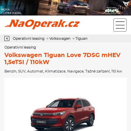
Operativní leasing Volkswagen Tiguan Love 7DSG mHEV 1,5eTSI /
110kW
Operativní leasing
>
Volkswagen
>
Tiguan
Operativní leasing
Volkswagen Tiguan Love 7DSG mHEV
1,5eTSI / 110kW
Benzín
,
SUV
,
Automat
,
Klimatizace
,
Navigace
,
Tažné zařízení
, 110 kw