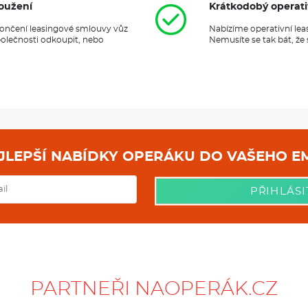
oužení
Krátkodobý operati
ukončení leasingové smlouvy vůz
Nabízíme operativní lea
polečnosti odkoupit, nebo
Nemusíte se tak bát, že
NEJLEPŠÍ NABÍDKY OPERÁKU DO
PŘIHLÁSI
PARTNEŘI NAOPERÁK.CZ