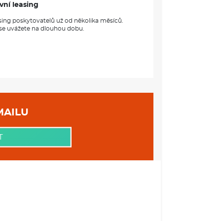
vní leasing
sing poskytovatelů už od několika měsíců.
 se uvážete na dlouhou dobu.
 VAŠEHO EMAILU
T