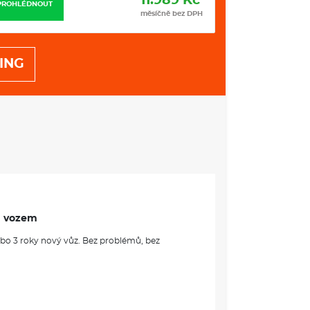
5.657 Kč
PROHLÉDNOUT
PROHLÉDNOUT
měsíčně bez DPH
ING
m vozem
ebo 3 roky nový vůz. Bez problémů, bez