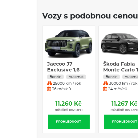
Vozy s podobnou cenou
Jaecoo J7
Škoda Fabia
Exclusive 1,6
Monte Carlo 1
TGDI
TSI
Benzín
Automat
Benzín
Automa
25000 km / rok
30000 km / rok
36 měsíců
24 měsíců
11.260 Kč
11.267 Kč
měsíčně bez DPH
měsíčně bez DP
PROHLÉDNOUT
PROHLÉDNOUT