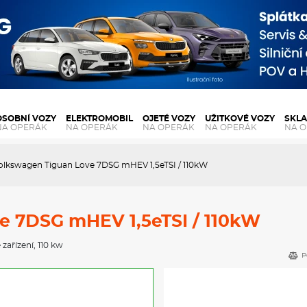
OSOBNÍ VOZY
ELEKTROMOBIL
OJETÉ VOZY
UŽITKOVÉ VOZY
SKL
NA OPERÁK
NA OPERÁK
NA OPERÁK
NA OPERÁK
NA 
olkswagen Tiguan Love 7DSG mHEV 1,5eTSI / 110kW
e 7DSG mHEV 1,5eTSI / 110kW
 zařízení
, 110 kw
P