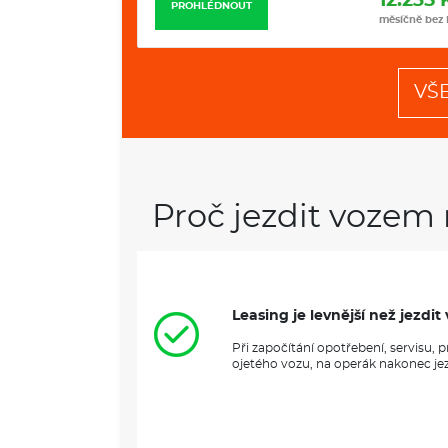
12.235 Kč
11.799 
PROHLÉDNOUT
měsíčně bez DPH
měsíčně bez
VŠ
Proč jezdit vozem 
Leasing je levnější než jezd
Při započítání opotřebení, servisu,
ojetého vozu, na operák nakonec jezd