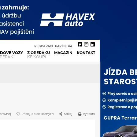
REGISTRACE PARTNERA
ADOVÉ VOZY
Z OPERÁKU
MAGAZÍN
KONTAKT
OPERÁK
KE KOUPI
orovnej
Přidej do oblíbených
Sdílej
Vytiskni