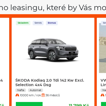
ho leasingu, které by Vás mo
Servis
Bonus
Sk
VW Tayron 2,0 Tdi 142 kW 4motion R-
Šk
Line DSG automat
Nafta
Automat
Be
10000 km / rok
36 měsíců
1