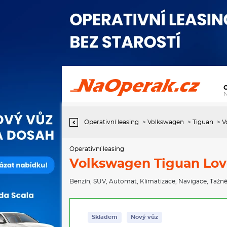
Operativní leasing Volkswagen Tiguan Love 7DSG mHEV 1,5eTSI /
110kW
Operativní leasing
>
Volkswagen
>
Tiguan
>
V
Operativní leasing
Volkswagen Tiguan Lov
Benzín
,
SUV
,
Automat
,
Klimatizace
,
Navigace
,
Tažné
Skladem
Nový vůz