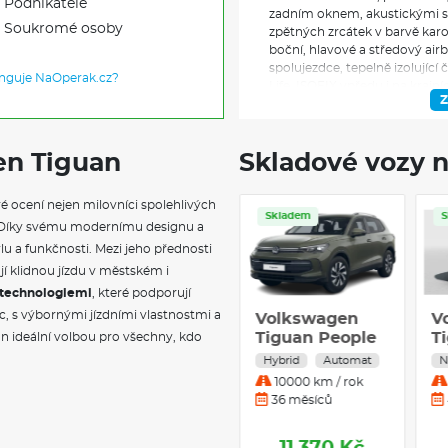
Podnikatele
zadním oknem, akustickými skl
Soukromé osoby
zpětných zrcátek v barvě kar
boční, hlavové a středový air
spolujezdce, tepelně izolující 
unguje NaOperak.cz?
Life, ISOFIX vpředu i na krajn
Z
výškovým nastavením a pneum
přední loketní opěrka, make-u
podlaha zavazadlového prostor
en Tiguan
Skladové vozy n
bezpečnostní pásy s předepína
zrcátko s automatickou clono
loketní opěrkou, držáky nápo
é ocení nejen milovníci spolehlivých
sklopné opěradlo spolujezdce
Skladem
lí. Díky svému modernímu designu a
adaptivní tempomat ACC s funk
asistencí pro jízdu v zatáčkác
lu a funkčnosti. Mezi jeho přednosti
a záložní houkačkou, ambientn
ťují klidnou jízdu v městském i
asistent rozjezdu do kopce, 
i technologiemi
, které podporují
kvality vzduchu, bezklíčové 
c, s výbornými jízdními vlastnostmi a
Volkswagen
V
systémem SAFELOCK, rozpozn
Tiguan People
T
n ideální volbou pro všechny, kdo
elektromechanická parkovací b
2,0 TDI
1,
Alert, Keyless Start, Lane Assi
Nafta
Automat
H
světlomety s LED denním sv
10000 km / rok
funkcemi Coming Home a Leavi
36 měsíců
multifunkční volič jízdních 
Atmospheres, paket IQ.DRIVE
Travel Assist, Emergency Ass