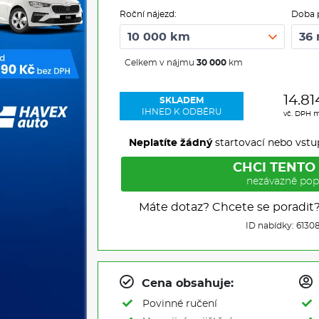
Roční nájezd:
Doba 
Celkem v nájmu
30 000
km
14.81
SKLADEM
IHNED K ODBĚRU
vč. DPH 
Neplatíte žádný
startovací nebo vstu
CHCI TENTO
nezávazně pop
Máte dotaz? Chcete se poradit
ID nabídky: 6130
Cena obsahuje:
Povinné ručení