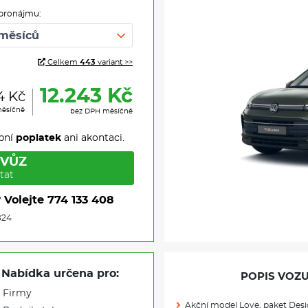
pronájmu:
Celkem
443
variant >>
12.243 Kč
4 Kč
měsíčně
bez DPH měsíčně
pní
poplatek
ani akontaci.
 VŮZ
tat
?
Volejte
774 133 408
824
Nabídka určena pro:
POPIS VOZU
Firmy
Akční model Love, paket De