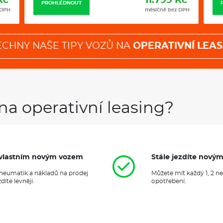
Kč
11.989 Kč
PROHLÉDNOUT
 DPH
měsíčně bez DPH
ECHNY NAŠE TIPY VOZŮ NA
OPERATIVNÍ LEAS
na operativní leasing?
it vlastním novým vozem
Stále jezdíte nový
 pneumatik a nákladů na prodej
Můžete mít každý 1, 2 n
íte levněji.
opotřebení.