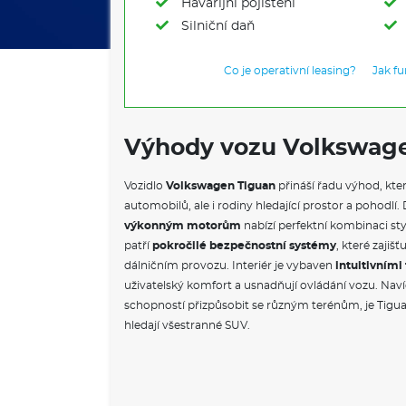
Havarijní pojištění
Silniční daň
Co je operativní leasing?
Jak f
Výhody vozu Volkswag
Vozidlo
Volkswagen Tiguan
přináší řadu výhod, kter
automobilů, ale i rodiny hledající prostor a pohod
výkonným motorům
nabízí perfektní kombinaci sty
patří
pokročilé bezpečnostní systémy
, které zajiš
dálničním provozu. Interiér je vybaven
intuitivním
uživatelský komfort a usnadňují ovládání vozu. Naví
schopností přizpůsobit se různým terénům, je Tigua
hledají všestranné SUV.