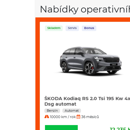
Nabídky operativní
Skladem
Servis
Bonus
i 195 Kw 4x4
ŠKODA Kodiaq 2.0 Tdi 142 Kw Excl.
Selection 4x4 Dsg
Nafta
Automat
10000 km / rok
36 měsíců