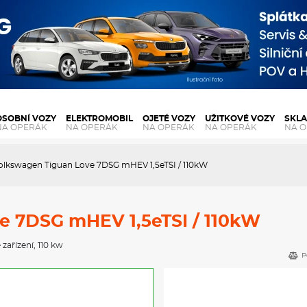
OSOBNÍ VOZY
ELEKTROMOBIL
OJETÉ VOZY
UŽITKOVÉ VOZY
SKL
NA OPERÁK
NA OPERÁK
NA OPERÁK
NA OPERÁK
NA 
olkswagen Tiguan Love 7DSG mHEV 1,5eTSI / 110kW
e 7DSG mHEV 1,5eTSI / 110kW
 zařízení
, 110 kw
P