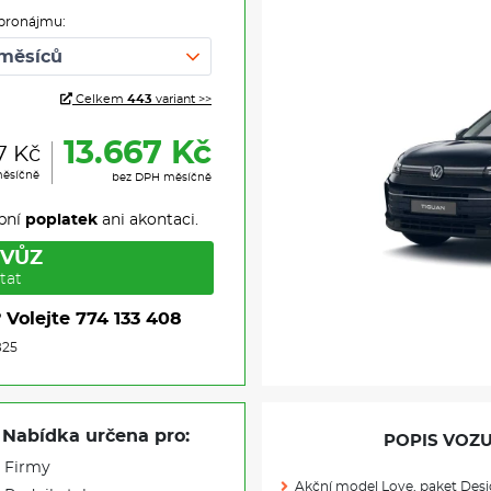
pronájmu:
Celkem
443
variant >>
13.667 Kč
7 Kč
měsíčně
bez DPH měsíčně
pní
poplatek
ani akontaci.
 VŮZ
tat
?
Volejte
774 133 408
825
Nabídka určena pro:
POPIS VOZU
Firmy
Akční model Love, paket De