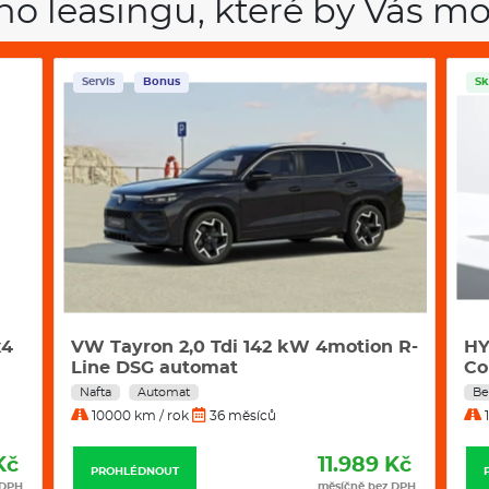
ho leasingu, které by Vás mo
Servis
Bonus
Sk
x4
VW Tayron 2,0 Tdi 142 kW 4motion R-
HY
Line DSG automat
Co
Nafta
Automat
Be
10000 km / rok
36 měsíců
1
Kč
11.989 Kč
PROHLÉDNOUT
 DPH
měsíčně bez DPH