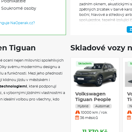
Podnikatele
zadním oknem, akustickými skl
Soukromé osoby
zpětných zrcátek v barvě kar
boční, hlavové a středový air
spolujezdce, tepelně izolující 
unguje NaOperak.cz?
Life, ISOFIX vpředu i na krajn
Z
výškovým nastavením a pneum
přední loketní opěrka, make-u
podlaha zavazadlového prostor
en Tiguan
Skladové vozy n
bezpečnostní pásy s předepína
zrcátko s automatickou clono
loketní opěrkou, držáky nápo
é ocení nejen milovníci spolehlivých
sklopné opěradlo spolujezdce
Skladem
Skladem
lí. Díky svému modernímu designu a
adaptivní tempomat ACC s funk
asistencí pro jízdu v zatáčkác
lu a funkčnosti. Mezi jeho přednosti
a záložní houkačkou, ambientn
ťují klidnou jízdu v městském i
asistent rozjezdu do kopce, 
i technologiemi
, které podporují
kvality vzduchu, bezklíčové 
c, s výbornými jízdními vlastnostmi a
Volkswagen
Volks
systémem SAFELOCK, rozpozn
Tiguan People
Tiguan
n ideální volbou pro všechny, kdo
elektromechanická parkovací b
2,0 TDI
1,5 TSI
Alert, Keyless Start, Lane Assi
Nafta
Automat
Hybrid
světlomety s LED denním sv
10000 km / rok
10000 
funkcemi Coming Home a Leavi
36 měsíců
36 měs
multifunkční volič jízdních 
Atmospheres, paket IQ.DRIVE
Travel Assist, Emergency Ass