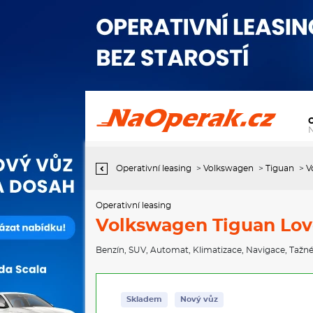
Operativní leasing Volkswagen Tiguan Love 7DSG mHEV 1,5eTSI /
110kW
Operativní leasing
>
Volkswagen
>
Tiguan
>
V
Operativní leasing
Volkswagen Tiguan Lov
Benzín
,
SUV
,
Automat
,
Klimatizace
,
Navigace
,
Tažné
Skladem
Nový vůz