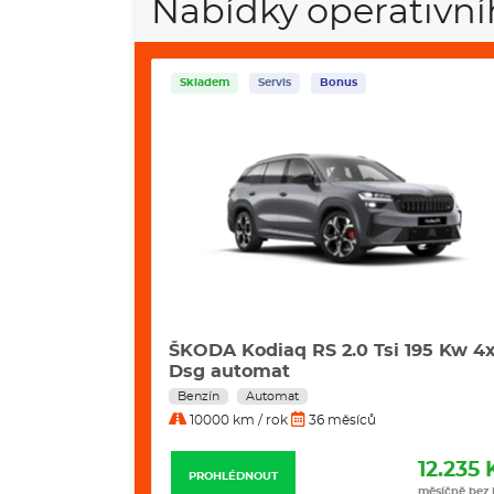
Nabídky operativní
Skladem
Servis
Bonus
42 Kw
ŠKODA Kodiaq RS 2.0 Tsi 195 Kw 4
Dsg automat
Benzín
Automat
10000 km / rok
36 měsíců
11.498 Kč
12.235 
PROHLÉDNOUT
měsíčně bez DPH
měsíčně bez