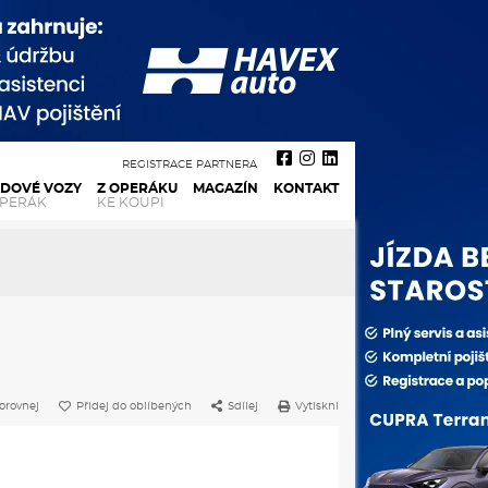
REGISTRACE PARTNERA
ADOVÉ VOZY
Z OPERÁKU
MAGAZÍN
KONTAKT
OPERÁK
KE KOUPI
orovnej
Přidej do oblíbených
Sdílej
Vytiskni