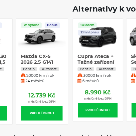
škále výbavy si každý řidič můž
Alternativy k v
městské prostředí i pro rodinné
volbu pro každého automobilov
Ve výrobě
Bonus
Skladem
Ve výrobě
Bonus
Skladem
Zimní pneu
Zimní pneu
Klimatizace
Navigace
Tažné zařízení
130
Mazda CX-5
Cupra Ateca 1.5
Mazda CX-5
Cupra Ate
1,5
2026 2.5 G141
TSI DSG7 110kW
2026 2.5 G141
Tažné zaří
AWD Homura -
4x2
AWD Homura -
1.5 TSI DS
t
Benzín
Automat
Benzín
Automat
Benzín
Automat
Benzín
Aut
Hnědý interiér -
Černý interiér -
110kW 4x2
20000 km / rok
30000 km / rok
20000 km / rok
30000 km / 
Aero Gray
Navy Blue
24 měsíců
6 měsíců
24 měsíců
6 měsíců
8.490 Kč
8.990 
12.739 Kč
12.739 Kč
měsíčně bez DPH
měsíčně bez
H
měsíčně bez DPH
měsíčně bez DPH
PROHLÉDNOUT
PROHLÉDN
PROHLÉDNOUT
PROHLÉDNOUT