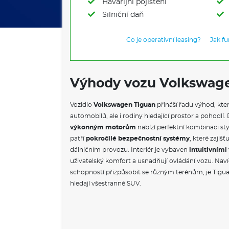
Havarijní pojištění
Silniční daň
Co je operativní leasing?
Jak f
Výhody vozu Volkswag
Vozidlo
Volkswagen Tiguan
přináší řadu výhod, kter
automobilů, ale i rodiny hledající prostor a pohod
výkonným motorům
nabízí perfektní kombinaci sty
patří
pokročilé bezpečnostní systémy
, které zajiš
dálničním provozu. Interiér je vybaven
intuitivním
uživatelský komfort a usnadňují ovládání vozu. Naví
schopností přizpůsobit se různým terénům, je Tigua
hledají všestranné SUV.