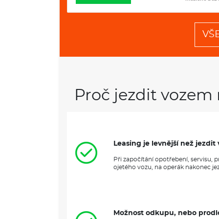
VŠ
Proč jezdit vozem 
Leasing je levnější než jezd
Při započítání opotřebení, servisu,
ojetého vozu, na operák nakonec jezd
Možnost odkupu, nebo prodl