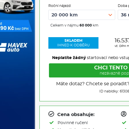
Roční nájezd:
Doba 
Celkem v nájmu
60 000
km
16.53
SKLADEM
IHNED K ODBĚRU
vč. DPH 
Neplatíte žádný
startovací nebo vstu
CHCI TENTO
nezávazně pop
Máte dotaz? Chcete se poradit
ID nabídky: 6130
Cena obsahuje:
Povinné ručení