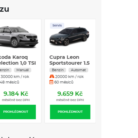
e auto přizpůsobit svým potřebám. Ideální pro
ozu
 výlety, Volkswagen Tiguan představuje výbornou
ého nadšence.
Servis
VÝBAVA:
ca +
Škoda Karoq
Cupra Leon
zení
Selection 1,0 TSI
Sportstourer 1.5
G7
eTSI 110 kW
omat
Benzín
Manuál
Benzín
Automat
Benzín
rok
30000 km / rok
20000 km / rok
Automatická
48 měsíců
60 měsíců
převodovka
Kč
9.184 Kč
9.659 Kč
 DPH
měsíčně bez DPH
měsíčně bez DPH
OUT
PROHLÉDNOUT
PROHLÉDNOUT