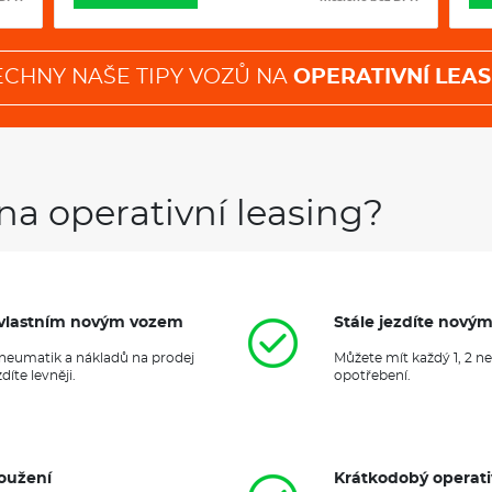
ECHNY NAŠE TIPY VOZŮ NA
OPERATIVNÍ LEAS
na operativní leasing?
it vlastním novým vozem
Stále jezdíte nový
 pneumatik a nákladů na prodej
Můžete mít každý 1, 2 n
íte levněji.
opotřebení.
oužení
Krátkodobý operati