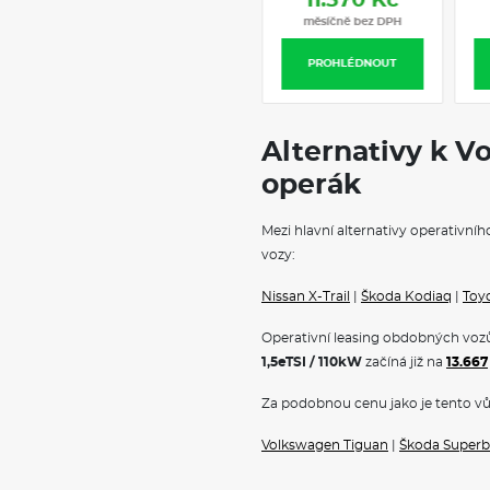
9.210 Kč
11.
paměť parkování, automatické 
měsíčně bez DPH
měsíčn
senzory vpředu i vzadu, Park 
Connect Plus, rozpoznávání dop
PROHLÉDNOUT
PROH
Front Assist s automatický
cyklistů, systém proaktivní o
únavy a pozornosti, elektricky 
volání eCall, elektricky nastav
Alternativy k V
pamětí, Winter paket včetně 
koženého multifunkčního vola
operák
funkcí Easy Open & Close, za
výkonem až 45 W, 8 reproduk
Mezi hlavní alternativy operativní
Android Auto), Digital Cockpit
12,9" dotykovým displejem, př
vozy:
handsfree, 17" litá kola Züric
dojezdové rezervní kolo, bez
Nissan X-Trail
|
Škoda Kodiaq
|
Toy
palivová nádrž 55 l, povinná 
Operativní leasing obdobných vozů
ZÁKLADNÍ INFO
1,5eTSI / 110kW
začíná již na
13.667
Za podobnou cenu jako je tento vů
Volkswagen Tiguan je kompaktní
a moderní technologie. Tento v
manévrovatelnost a především ko
Volkswagen Tiguan
|
Škoda Superb
elegantním designem a uživatel
nejoblíbenější vozy ve své tříd