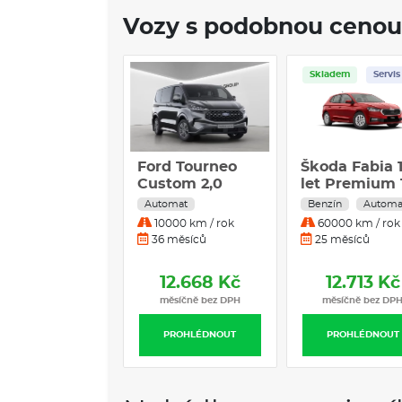
Vozy s podobnou cenou
Skladem
Servis
Ford Tourneo
Škoda Fabia 
Custom 2,0
let Premium 
EcoBlue L2
TSI 110 kW 7°
Automat
Benzín
Automa
TITANIUM
automatická
10000 km / rok
60000 km / rok
DSG
36 měsíců
25 měsíců
12.668 Kč
12.713 Kč
měsíčně bez DPH
měsíčně bez DP
PROHLÉDNOUT
PROHLÉDNOUT