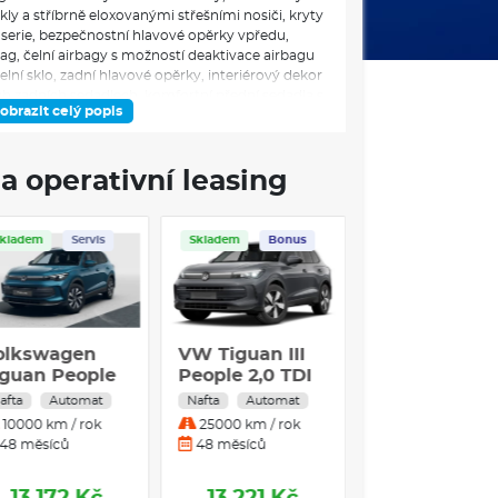
y a stříbrně eloxovanými střešními nosiči, kryty
oserie, bezpečnostní hlavové opěrky vpředu,
bag, čelní airbagy s možností deaktivace airbagu
čelní sklo, zadní hlavové opěrky, interiérový dekor
ích zadních sedadlech, komfortní přední sedadla s
obrazit celý popis
aticky nastavitelnými bederními opěrkami,
p zrcátka s osvětlením, výškově nastavitelná
u, textilní koberečky vpředu i vzadu, tříbodové
a operativní leasing
či a signalizací nezapnutých pásů, vnitřní zpětné
u, podélně posuvná a sklopná zadní sedadla s
jů a průvlakem na dlouhé předměty, zcela
, 12V zásuvka vpředu i v zavazadlovém prostoru,
Skladem
Servis
Skladem
Bonus
cí Stop & Go, prediktivní regulací rychlosti a
h, alarm s ostrahou interiéru, senzorem naklonění
í osvětlení interiéru s výběrem z 10 barev,
automatická 3zónová klimatizace se senzorem
odemykání a zamykání Keyless Access se
wagen
Volkswagen
VW Tiguan III
ávání chodců, dešťový senzor,
 People
Tiguan People
People 2,0 TDI
rzda s funkcí Auto Hold, Front Cross Traffic
2,0 TDI 110 kW
150k - DSG
st, LED podsvícení vnějších klik dveří, LED
Automat
Nafta
Automat
Nafta
Automat
ícením, automatickým spínačem světlometů a
km / rok
10000 km / rok
25000 km / rok
ng Home, LED zadní světla, Light Assist,
íců
48 měsíců
48 měsíců
režimů s dotykovým displejem a funkcemi
 zahrnující 360° kamerový systém Area View,
ist, 230V zásuvku v zavazadlovém prostoru,