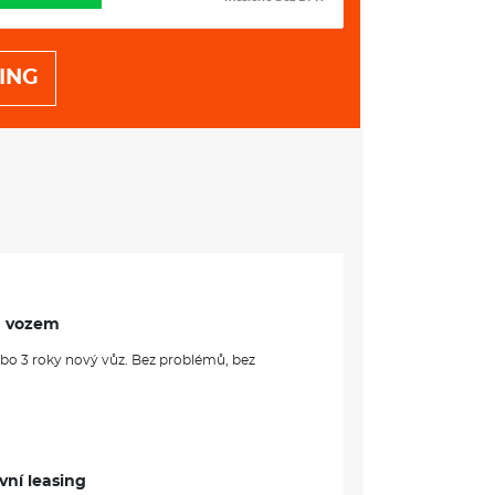
ING
m vozem
ebo 3 roky nový vůz. Bez problémů, bez
vní leasing