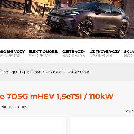
OSOBNÍ VOZY
ELEKTROMOBIL
OJETÉ VOZY
UŽITKOVÉ VOZY
SKL
NA OPERÁK
NA OPERÁK
NA OPERÁK
NA OPERÁK
NA 
olkswagen Tiguan Love 7DSG mHEV 1,5eTSI / 110kW
e 7DSG mHEV 1,5eTSI / 110kW
 zařízení
, 110 kw
P