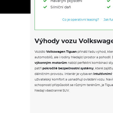
Havarijní pojištění
Silniční daň
Co je operativní leasing?
Jak f
Výhody vozu Volkswag
Vozidlo
Volkswagen Tiguan
přináší řadu výhod, kter
automobilů, ale i rodiny hledající prostor a pohod
výkonným motorům
nabízí perfektní kombinaci sty
patří
pokročilé bezpečnostní systémy
, které zajiš
dálničním provozu. Interiér je vybaven
intuitivním
uživatelský komfort a usnadňují ovládání vozu. Naví
schopností přizpůsobit se různým terénům, je Tigua
hledají všestranné SUV.