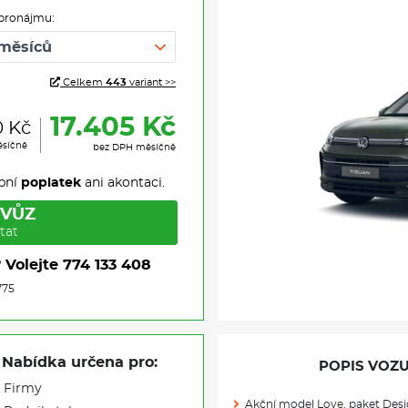
pronájmu:
Celkem
443
variant >>
17.405 Kč
0 Kč
ěsíčně
bez DPH měsíčně
pní
poplatek
ani akontaci.
 VŮZ
tat
?
Volejte
774 133 408
775
Nabídka určena pro:
POPIS VOZU
Firmy
Akční model Love, paket De