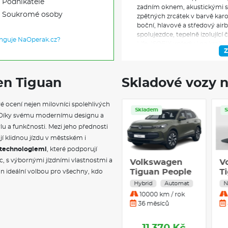
Podnikatele
zadním oknem, akustickými skl
Soukromé osoby
zpětných zrcátek v barvě kar
boční, hlavové a středový air
spolujezdce, tepelně izolující 
unguje NaOperak.cz?
Life, ISOFIX vpředu i na krajn
Z
výškovým nastavením a pneum
přední loketní opěrka, make-u
podlaha zavazadlového prostor
en Tiguan
Skladové vozy n
bezpečnostní pásy s předepína
zrcátko s automatickou clono
loketní opěrkou, držáky nápo
é ocení nejen milovníci spolehlivých
sklopné opěradlo spolujezdce
Skladem
lí. Díky svému modernímu designu a
adaptivní tempomat ACC s funk
asistencí pro jízdu v zatáčkác
lu a funkčnosti. Mezi jeho přednosti
a záložní houkačkou, ambientn
ťují klidnou jízdu v městském i
asistent rozjezdu do kopce, 
i technologiemi
, které podporují
kvality vzduchu, bezklíčové 
c, s výbornými jízdními vlastnostmi a
Volkswagen
V
systémem SAFELOCK, rozpozn
Tiguan People
T
n ideální volbou pro všechny, kdo
elektromechanická parkovací b
2,0 TDI
1,
Alert, Keyless Start, Lane Assi
Nafta
Automat
H
světlomety s LED denním sv
10000 km / rok
funkcemi Coming Home a Leavi
36 měsíců
multifunkční volič jízdních 
Atmospheres, paket IQ.DRIVE
Travel Assist, Emergency Ass