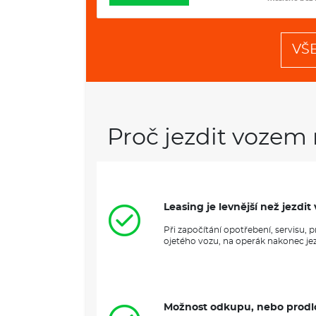
VŠ
Proč jezdit vozem 
Leasing je levnější než jezd
Při započítání opotřebení, servisu,
ojetého vozu, na operák nakonec jezd
Možnost odkupu, nebo prodl