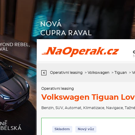
Operativní leasing Volkswagen Tiguan Love 7DSG mHEV 1,5eTSI /
110kW
Operativní leasing
>
Volkswagen
>
Tiguan
>
V
Operativní leasing
Volkswagen Tiguan Lov
Benzín
,
SUV
,
Automat
,
Klimatizace
,
Navigace
,
Tažné
Skladem
Nový vůz