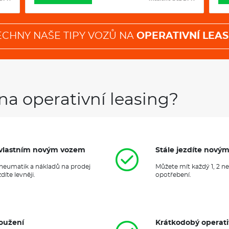
ECHNY NAŠE TIPY VOZŮ NA
OPERATIVNÍ LEAS
na operativní leasing?
it vlastním novým vozem
Stále jezdíte nový
 pneumatik a nákladů na prodej
Můžete mít každý 1, 2 n
íte levněji.
opotřebení.
oužení
Krátkodobý operati