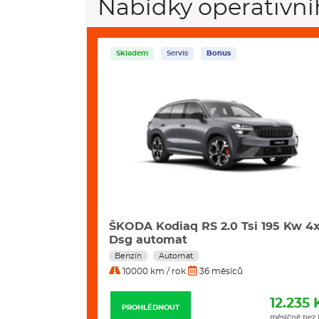
Nabídky operativní
Servis
Bonus
i 195 Kw 4x4
VW Tayron 2,0 Tdi 142 kW 4motion
Line DSG automat
Nafta
Automat
10000 km / rok
36 měsíců
12.235 Kč
11.989 
PROHLÉDNOUT
měsíčně bez DPH
měsíčně bez