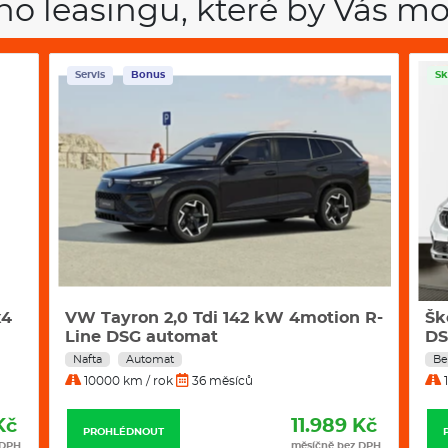
ho leasingu, které by Vás mo
Skladem
Servis
Sk
 R-
Škoda Kamiq Classic 1,0 TSI 85 kW
Šk
DSG
D
Benzín
Automat
Be
10000 km / rok
36 měsíců
1
Kč
6.054 Kč
PROHLÉDNOUT
 DPH
měsíčně bez DPH