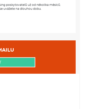
sing poskytovatelů už od několika měsíců.
 se uvážete na dlouhou dobu.
 VAŠEHO EMAILU
T