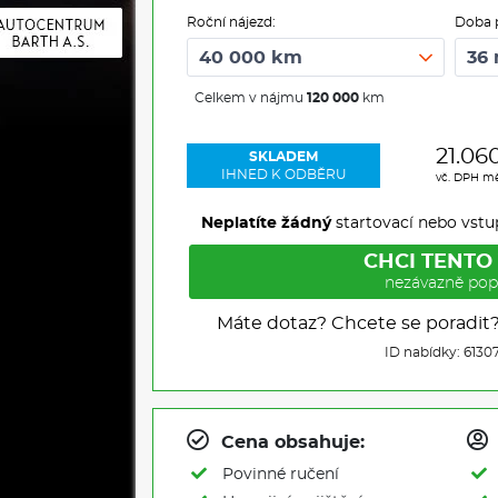
Roční nájezd:
Doba 
Celkem v nájmu
120 000
km
21.06
SKLADEM
IHNED K ODBĚRU
vč. DPH m
Neplatíte žádný
startovací nebo vstu
CHCI TENTO
nezávazně pop
Máte dotaz? Chcete se poradit
ID nabídky: 6130
Cena obsahuje:
Povinné ručení