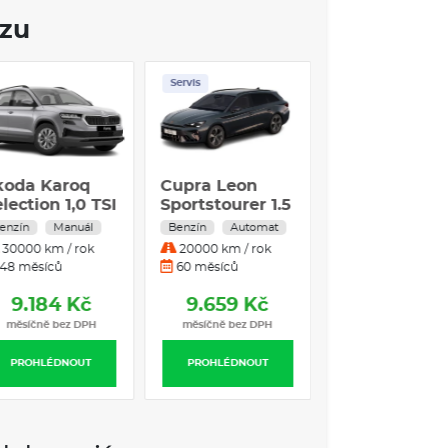
e auto přizpůsobit svým potřebám. Ideální pro
ozu
 výlety, Volkswagen Tiguan představuje výbornou
ého nadšence.
Skladem
Servis
VÝBAVA:
imní pneu
upra Ateca +
Škoda Karoq
Cupra Leon
ažné zařízení
Selection 1,0 TSI
Sportstourer 
.5 TSI DSG7
eTSI 110 kW
enzín
Automat
Benzín
Manuál
Benzín
Autom
10kW 4x2
Benzín
30000 km / rok
30000 km / rok
20000 km / rok
Automatická
6 měsíců
48 měsíců
60 měsíců
převodovka
8.990 Kč
9.184 Kč
9.659 Kč
měsíčně bez DPH
měsíčně bez DPH
měsíčně bez DP
PROHLÉDNOUT
PROHLÉDNOUT
PROHLÉDNOUT