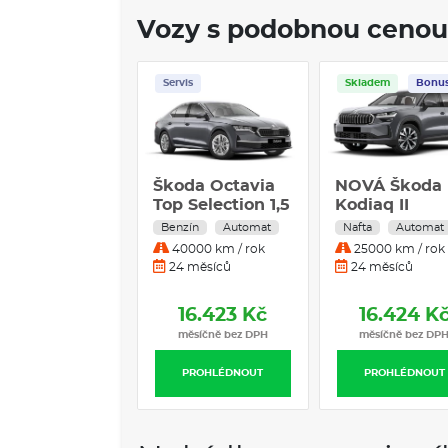
Vozy s podobnou cenou
vis
Skladem
Bonus
Servis
da Octavia
NOVÁ Škoda
Škoda Scala
 Selection 1,5
Kodiaq II
Monte Carlo 1
 m-HEV 110
Exclusive
TSI 85 kW 6-
zín
Automat
Nafta
Automat
Benzín
Manuál
 7DSG
Selection 2,0 TDI
stup. mech.
0000 km / rok
25000 km / rok
100000 km / ro
DSG - 4x4
 měsíců
24 měsíců
24 měsíců
16.423 Kč
16.424 Kč
16.428 K
měsíčně bez DPH
měsíčně bez DPH
měsíčně bez DP
PROHLÉDNOUT
PROHLÉDNOUT
PROHLÉDNOUT