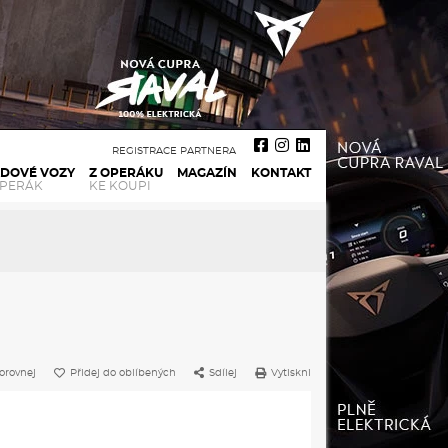
REGISTRACE PARTNERA
ADOVÉ VOZY
Z OPERÁKU
MAGAZÍN
KONTAKT
OPERÁK
KE KOUPI
orovnej
Přidej do oblíbených
Sdílej
Vytiskni