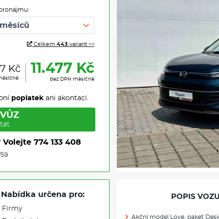
pronájmu:
Celkem
443
variant >>
11.477 Kč
87 Kč
měsíčně
bez DPH měsíčně
pní
poplatek
ani akontaci.
 VŮZ
tat
?
Volejte
774 133 408
759
Nabídka určena pro:
POPIS VOZU
Firmy
Akční model Love, paket De