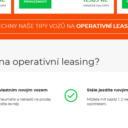
Kč
11.989 Kč
PROHLÉDNOUT
 DPH
měsíčně bez DPH
ECHNY NAŠE TIPY VOZŮ NA
OPERATIVNÍ LEAS
na operativní leasing?
it vlastním novým vozem
Stále jezdíte nový
 pneumatik a nákladů na prodej
Můžete mít každý 1, 2 n
íte levněji.
opotřebení.