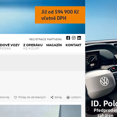
REGISTRACE PARTNERA
ADOVÉ VOZY
Z OPERÁKU
MAGAZÍN
KONTAKT
OPERÁK
KE KOUPI
orovnej
Přidej do oblíbených
Sdílej
Vytiskni