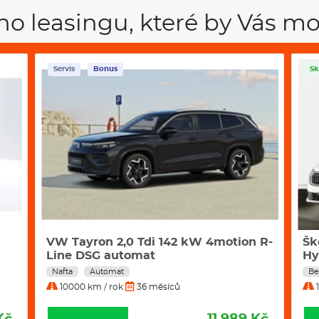
ho leasingu, které by Vás mo
Servis
Bonus
Sk
VW Tayron 2,0 Tdi 142 kW 4motion R-
Šk
Line DSG automat
Hy
Nafta
Automat
Be
10000 km / rok
36 měsíců
1