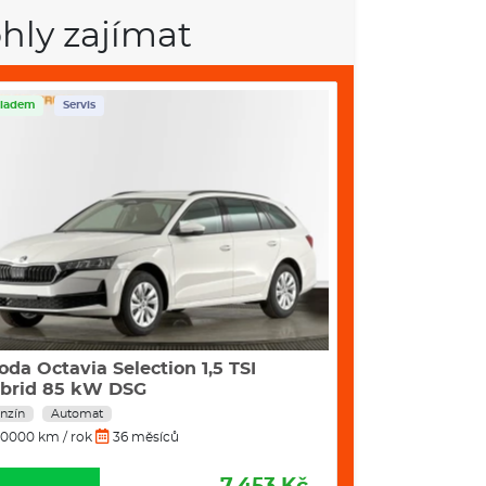
hly zajímat
ladem
Servis
Skladem
Servis
oda Octavia Selection 1,5 TSI
Škoda Kamiq 
brid 85 kW DSG
nzín
Automat
Benzín
Manuál
0000 km / rok
36 měsíců
10000 km / rok