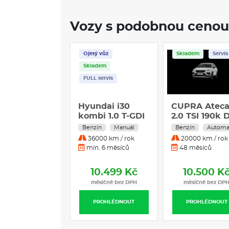
Vozy s podobnou cenou
Ojetý vůz
Skladem
Servis
Skladem
FULL servis
Hyundai i30
CUPRA Atec
kombi 1.0 T-GDI
2.0 TSI 190k 
Trikolor 88kw -
4WD
Benzín
Manuál
Benzín
Automa
bez závazků
36000 km / rok
20000 km / rok
min. 6 měsíců
48 měsíců
10.499 Kč
10.500 K
měsíčně bez DPH
měsíčně bez DP
PROHLÉDNOUT
PROHLÉDNOUT