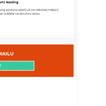
vní leasing
sing poskytovatelů už od několika měsíců.
 se uvážete na dlouhou dobu.
 VAŠEHO EMAILU
T