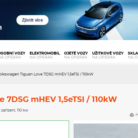
OSOBNÍ VOZY
ELEKTROMOBIL
OJETÉ VOZY
UŽITKOVÉ VOZY
SKL
NA OPERÁK
NA OPERÁK
NA OPERÁK
NA OPERÁK
NA 
olkswagen Tiguan Love 7DSG mHEV 1,5eTSI / 110kW
e 7DSG mHEV 1,5eTSI / 110kW
 zařízení
, 110 kw
P