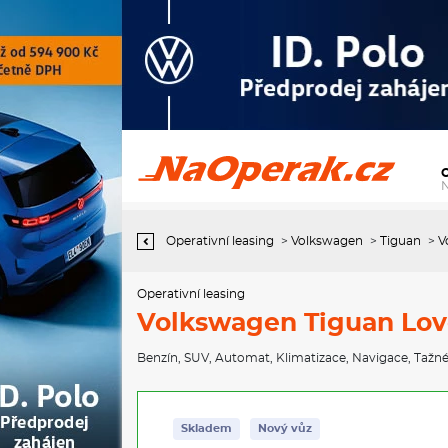
Operativní leasing Volkswagen Tiguan Love 7DSG mHEV 1,5eTSI /
110kW
Operativní leasing
>
Volkswagen
>
Tiguan
>
V
Operativní leasing
Volkswagen Tiguan Lov
Benzín
,
SUV
,
Automat
,
Klimatizace
,
Navigace
,
Tažné
Skladem
Nový vůz