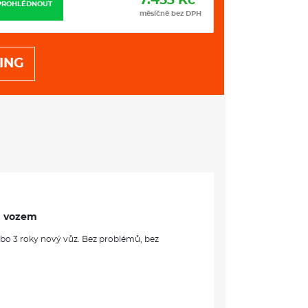
7.453 Kč
PROHLÉDNOUT
PROHLÉDNOUT
měsíčně bez DPH
ING
m vozem
ebo 3 roky nový vůz. Bez problémů, bez