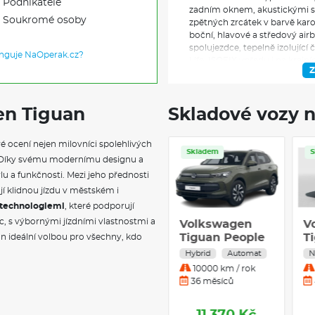
Podnikatele
zadním oknem, akustickými skl
Soukromé osoby
zpětných zrcátek v barvě kar
boční, hlavové a středový air
spolujezdce, tepelně izolující 
unguje NaOperak.cz?
Life, ISOFIX vpředu i na krajn
Z
výškovým nastavením a pneum
přední loketní opěrka, make-u
podlaha zavazadlového prostor
en Tiguan
Skladové vozy n
bezpečnostní pásy s předepína
zrcátko s automatickou clono
loketní opěrkou, držáky nápo
é ocení nejen milovníci spolehlivých
sklopné opěradlo spolujezdce
Skladem
Sk
lí. Díky svému modernímu designu a
adaptivní tempomat ACC s funk
asistencí pro jízdu v zatáčkác
lu a funkčnosti. Mezi jeho přednosti
a záložní houkačkou, ambientn
ťují klidnou jízdu v městském i
asistent rozjezdu do kopce, 
i technologiemi
, které podporují
kvality vzduchu, bezklíčové 
c, s výbornými jízdními vlastnostmi a
Volkswagen
Vo
systémem SAFELOCK, rozpozn
Tiguan People
Ti
n ideální volbou pro všechny, kdo
elektromechanická parkovací b
2,0 TDI
1,5
Alert, Keyless Start, Lane Assi
Nafta
Automat
Hy
světlomety s LED denním sv
10000 km / rok
1
funkcemi Coming Home a Leavi
36 měsíců
3
multifunkční volič jízdních 
Atmospheres, paket IQ.DRIVE
Travel Assist, Emergency Ass