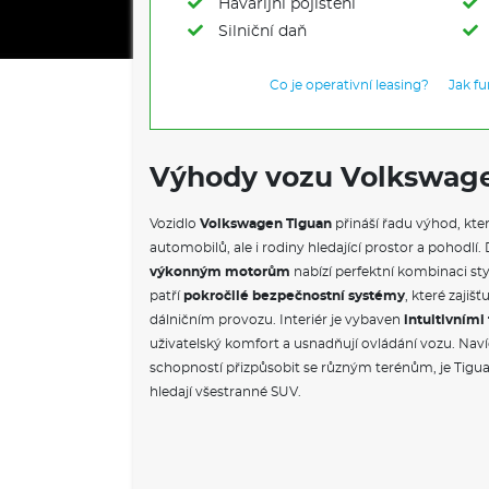
Havarijní pojištění
Silniční daň
Co je operativní leasing?
Jak f
Výhody vozu Volkswag
Vozidlo
Volkswagen Tiguan
přináší řadu výhod, kter
automobilů, ale i rodiny hledající prostor a pohod
výkonným motorům
nabízí perfektní kombinaci sty
patří
pokročilé bezpečnostní systémy
, které zajiš
dálničním provozu. Interiér je vybaven
intuitivním
uživatelský komfort a usnadňují ovládání vozu. Naví
schopností přizpůsobit se různým terénům, je Tigua
hledají všestranné SUV.