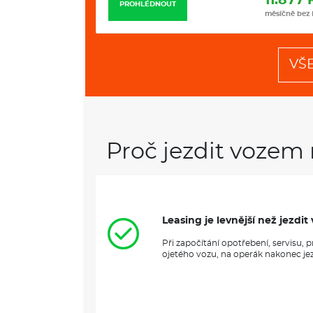
11.799 Kč
11.877 
PROHLÉDNOUT
měsíčně bez DPH
měsíčně bez
VŠ
Proč jezdit vozem 
Leasing je levnější než jezd
Při započítání opotřebení, servisu,
ojetého vozu, na operák nakonec jezd