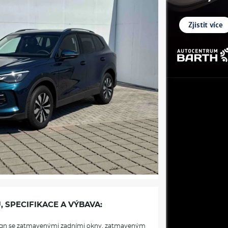
, SPECIFIKACE A VÝBAVA:
sign se zatmavenými zadními okny, zatmaveným