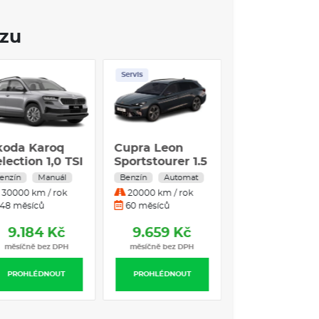
e auto přizpůsobit svým potřebám. Ideální pro
 výlety, Volkswagen Tiguan představuje výbornou
ozu
ého nadšence.
VÝBAVA:
Servis
u
teca +
Škoda Karoq
Cupra Leon
ařízení
Selection 1,0 TSI
Sportstourer 1.5
DSG7
eTSI 110 kW
Automat
Benzín
Manuál
Benzín
Automat
4x2
Benzín
m / rok
30000 km / rok
20000 km / rok
Automatická
ů
48 měsíců
60 měsíců
převodovka
0 Kč
9.184 Kč
9.659 Kč
 bez DPH
měsíčně bez DPH
měsíčně bez DPH
ÉDNOUT
PROHLÉDNOUT
PROHLÉDNOUT