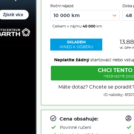
Roční nájezd:
Doba 
Celkem v nájmu
40 000
km
13.8
SKLADEM
IHNED K ODBĚRU
vč. DPH 
Neplatíte žádný
startovací nebo vstu
CHCI TENTO
nezávazně pop
Máte dotaz? Chcete se poradit
ID nabídky: 6130
Cena obsahuje:
Povinné ručení