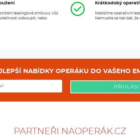
oužení
Krátkodobý operati
ukončení leasingové smlouvy vůz
Nabízíme operativní lea
polečnosti odkoupit, nebo
Nemusíte se tak bát, že
NEJLEPŠÍ NABÍDKY OPERÁKU DO
PŘIHLÁSI
PARTNEŘI NAOPERÁK.CZ