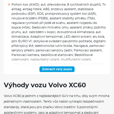
Pohon 4x4 (AWD), aut. převodovka, 8 rychlostních stupňů, 7x
airbag, airbag řidiče, ABS, brzdový asistent, stabilizace
podvozku (ESP), EDS, protiprokluzový systém kol (ASR),
nouzové brzdění (PEBS), asistent stability přívěsu (TSA),
regulace rychlosti při jízdě ze svahu, asistent rozjezdu do
kopce (HSA), Sledování mrtvého úhlu, asistent změny jízdního
pruhu, aut. zabrzdění v kopci, dvouzónová klimatizace, aut.
klimatizace, Adaptivní tempomat, LED denní svícení, alu kola,
plní 'EURO VI', dotykové ovládání palubního počítače, digitální
přístrojový štít, elektronická ruční brzda, Navigace, parkovací
senzory přední, parkovací senzory zadní, Parkovací asistent,
Parkovací kamera, bezklíčové startování, Bezklíčkové
odemykání, nastavitelný volant, multifunkční volant,
vyhřívaný volant, deaktivace airbagu spolujezdce, hands free,
Apple CarPlay, bezdrátová nabíječka mobilních telefonů,
Zobrazit celý popis
bluetooth, el. víko zavazadlového prostoru, el. okna, el.
sklopná zrcátka, el. zrcátka, startování tlačítkem, zaslepení
zámků, imobilizér, centrál dálkový, centrální zamykání, Isofix,
Výhody vozu Volvo XC60
ambientní osvětlení interiéru, Vyhřívaná sedadla, el. seřiditelná
sedadla, výškově nastavitelná sedadla, výškově nastavitelné
Volvo XC60 je jedním z nejžádanějších SUV na trhu, díky svým mnoha
sedadlo řidiče, paměť nastavení sedadla řidiče, senzor tlaku v
pneumatikách, LED přední světlomety, zadní světla LED, USB,
jedinečným vlastnostem. Tento vůz nabízí vynikající bezpečnostní
digitální příjem rádia (DAB), vyhřívaná zrcátka, zadní loketní
standardy, které jsou pro značku Volvo tradiční. S pokročilými
opěrka, zadní stěrač, tónovaná skla, zatmavená zadní skla, el.
asistenčními systémy, jako je adaptivní tempomat a sledování