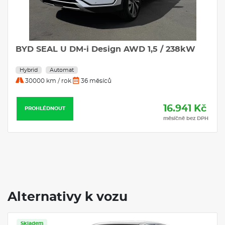
BYD SEAL U DM-i Design AWD 1,5 / 238kW
Hybrid
Automat
30000 km / rok
36 měsíců
16.941 Kč
PROHLÉDNOUT
měsíčně bez DPH
Alternativy k vozu
Skladem