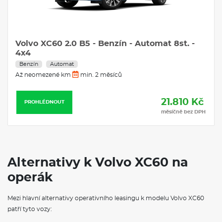
Volvo XC60 2.0 B5 - Benzín - Automat 8st. -
4x4
Benzín
Automat
Až neomezené km
min. 2 měsíců
21.810 Kč
PROHLÉDNOUT
měsíčně bez DPH
Alternativy k Volvo XC60 na
operák
Mezi hlavní alternativy operativního leasingu k modelu Volvo XC60
patří tyto vozy: