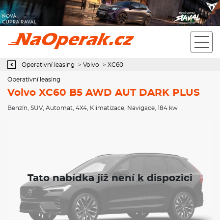
Operativní leasing Volvo XC60 B5 AWD AUT DARK PLUS
Operativní leasing
>
Volvo
>
XC60
Operativní leasing
Volvo XC60 B5 AWD AUT DARK PLUS
Benzín
,
SUV
,
Automat
,
4X4
,
Klimatizace
,
Navigace
, 184 kw