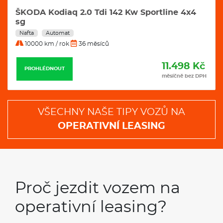
ŠKODA Kodiaq 2.0 Tdi 142 Kw Sportline 4x4
sg
Nafta
Automat
10000 km / rok
36 měsíců
11.498 Kč
PROHLÉDNOUT
měsíčně bez DPH
VŠECHNY NAŠE TIPY VOZŮ NA
OPERATIVNÍ LEASING
Proč jezdit vozem na
operativní leasing?