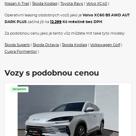
Nissan X-Trail
|
Škoda Kodiaq
|
Toyota Rav4
|
Volvo XC40
|
Operativní leasing obdobných vozů jako je
Volvo XC60 B5 AWD AUT
DARK PLUS
začíná již na
12.299
Kč měsíčně bez DPH
.
Za podobnou cenu jako je tento vůz můžete mít také tyto modely:
Škoda Superb
|
Škoda Octavia
|
Škoda Kodiaq
|
Volkswagen Golf
|
Cupra Formentor
|
Vozy s podobnou cenou
Skladem