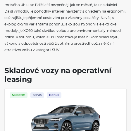
startér, vyhřívaná zadní sedadla
mrtvého úhlu, se řidiči cítí bezpečněji jak ve městě, tak na dálnici.
Další výhodou je pohodlný interiér navržený s ohledem na ergonomii,
ZÁKLADNÍ INFORMACE O VOLVO XC60
což zajišťuje příjemné cestování pro všechny pasažéry. Navíc, s
ekologickými variantami pohonu, jako jsou hybridní a elektrické
Vůz
Volvo XC60
se vyznačuje elegantním designem a
moderními technologiemi. Tento
kompaktní crossover
nabízí
modely, je XC60 také skvělou volbou pro environmentally-minded
pohodlnou jízdu a vynikající výkon na silnici, což z něj činí ideální
řidiče. V souhrnu, Volvo XC60 představuje ideální kombinaci stylu,
volbu pro rodiny i jednotlivce. Mezi jeho klíčové vlastnosti patří
výkonu a odpovědnosti vůči životnímu prostředí, což z něj činí
pokročilé bezpečnostní systémy
, inovativní infotainment a
atraktivní volbu v kategorii SUV.
kvalitní materiály použité v interiéru. Model XC60 je k dispozici s
několika variantami pohonu, včetně
hybridních možností
, což
přispívá k ekologické udržitelnosti. Díky prostorné kabině a
flexibilnímu zavazadlovému prostoru je tento vůz praktickým
Skladové vozy na operativní
partnerem pro každý výlet.
leasing
VÝBAVA:
Skladem
Servis
Bonus
4X4
Klimatizace
Navigace