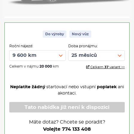
Do výroby
Nový vůz
Roční nájezd:
Doba pronájmu:
Celkem v nájmu
20 000
km
Celkem
37
variant >>
Neplatíte žádný
startovací nebo vstupní
poplatek
ani
akontaci.
Tato nabídka již není k dispozici
Máte dotaz? Chcete se poradit?
Volejte
774 133 408