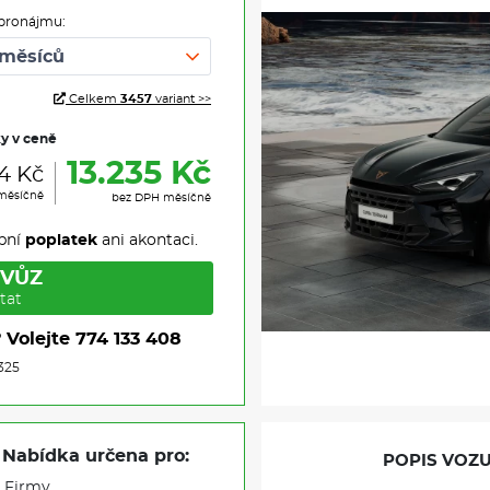
pronájmu:
Celkem
3457
variant >>
ky v ceně
13.235 Kč
14 Kč
měsíčně
bez DPH měsíčně
pní
poplatek
ani akontaci.
 VŮZ
tat
?
Volejte
774 133 408
325
Nabídka určena pro:
POPIS VOZU
Firmy