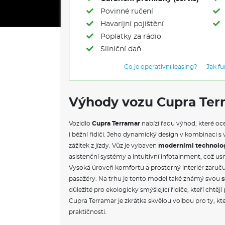
Povinné ručení
Havarijní pojištění
Poplatky za rádio
Silniční daň
Co je operativní leasing?
Jak f
Výhody vozu Cupra Ter
Vozidlo
Cupra Terramar
nabízí řadu výhod, které oc
i běžní řidiči. Jeho dynamický design v kombinaci 
zážitek z jízdy. Vůz je vybaven
moderními technolo
asistenční systémy a intuitivní infotainment, což u
Vysoká úroveň komfortu a prostorný interiér zaruču
pasažéry. Na trhu je tento model také známý svou
s
důležité pro ekologicky smýšlející řidiče, kteří chtěj
Cupra Terramar je zkrátka skvělou volbou pro ty, kteř
praktičnosti.