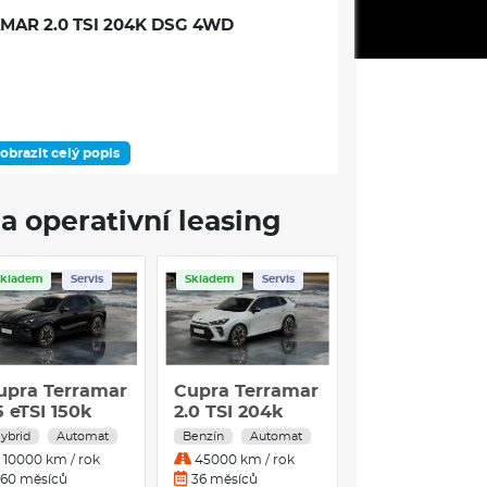
AR 2.0 TSI 204K DSG 4WD
obrazit celý popis
DOSTUPNOST
a operativní leasing
Skladem
Servis
Skladem
Servis
ÁMEC VÝBAVOVÉHO STUPNĚ
SMIC COPPER: broušená, černá/měděná, pneu
upra Terramar
Cupra Terramar
stitelné a výklopné
dní LED Ultra světlomety s variabilní distribucí
5 eTSI 150k
2.0 TSI 204k
funkce Welcome/Goodbye Ceremony
SG
DSG 4WD
ybrid
Automat
Benzín
Automat
na 5 let nebo maximálně 100 000 km
10000 km / rok
45000 km / rok
 z 2leté zákonné záruky a 3leté prodloužené
60 měsíců
36 měsíců