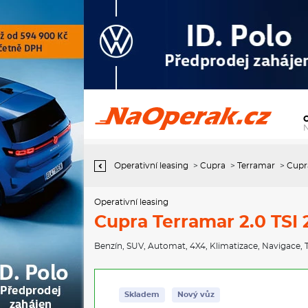
Operativní leasing Cupra Terramar 2.0 TSI 204k DSG 4WD
Operativní leasing
>
Cupra
>
Terramar
>
Cupr
Operativní leasing
Cupra Terramar 2.0 TS
Benzín
,
SUV
,
Automat
,
4X4
,
Klimatizace
,
Navigace
,
Skladem
Nový vůz