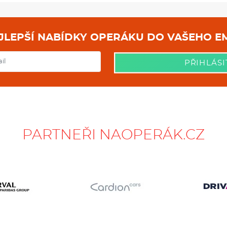
Elektromechanická parkovací 
Supersportovní kožený multif
tlačítky pro startování a volb
CUPRA Drive Profile: volba jí
NEJLEPŠÍ NABÍDKY OPERÁKU DO
nastavení
Lane Assist: automatické udr
Sportovní hliníkové pedály
PŘIHLÁSI
Connectivity box: bezdrátová 
Podélné střešní nosiče - černý
Systém sledování tlaku v pn
Zadní parkovací kamera
Nastavitelné bederní opěrky 
Sportovní nárazníky: černě lak
Vyhřívání předních sedadel
Hliníkové nástupní lišty na p
PARTNEŘI NAOPERÁK.CZ
Povinné ručení
Havarijní pojištění se spoluúč
Pojištění skel
ZÁKLADNÍ INFOR