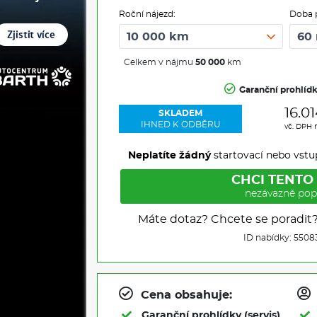
Roční nájezd:
Doba 
Celkem v nájmu
50 000
km
Garanční prohlíd
16.0
SKLADEM
IHNED K ODBĚRU
vč. DPH 
Neplatíte žádný
startovací nebo vstu
CHCI TENTO
nezávazně pop
Máte dotaz? Chcete se poradit
ID nabídky: 5508
Cena obsahuje:
Garanční prohlídky (servis)