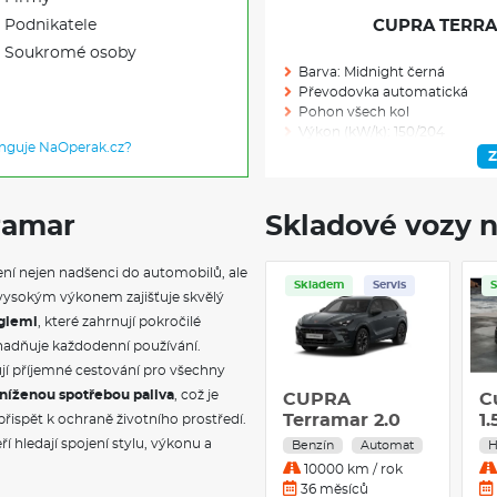
Podnikatele
CUPRA TERRAM
Soukromé osoby
Barva: Midnight černá
Převodovka automatická
Pohon všech kol
Výkon (kW/k): 150/204
unguje NaOperak.cz?
Modelový rok: 2026
Z
ramar
Skladové vozy n
Skladem: 1
Ve výrobě: 0
ení nejen nadšenci do automobilů, ale
Skladem
Servis
s vysokým výkonem zajišťuje skvělý
VÝBAVA NAD R
giemi
, které zahrnují pokročilé
snadňuje každodenní používání.
19" kola z lehkých slitin CO
jí příjemné cestování pro všechny
255/45 R19
níženou spotřebou paliva
, což je
CUPRA
C
Tažné zařízení: elektricky odji
Terramar 2.0
Matrix HD LED světlomety: pře
1.
í přispět k ochraně životního prostředí.
světla, digitální projekce, 
TSI 204k DSG
D
í hledají spojení stylu, výkonu a
Benzín
Automat
H
Prodloužená záruka výrobce 
4WD
10000 km / rok
(Prodloužená záruka se skládá
36 měsíců