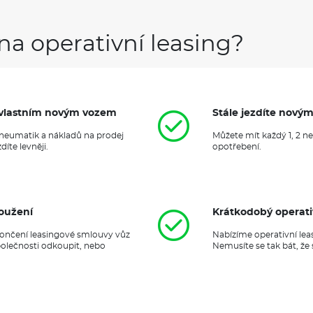
LED přední mlhovky: s integr
Sportovní podvozek CUPRA: 
Elektronický imobilizér
na operativní leasing?
Prémiové obložení přístrojové
dekorační lišta s 3D efektem
Boční airbagy vpředu, hlavové
spolujezdcem
Bezpečnostní šrouby litých ko
Alarm: vč. monitorování inte
it vlastním novým vozem
Stále jezdíte nový
Zadní LED světla Coast-to-Co
Welcome/Goodbye funkcí, s
 pneumatik a nákladů na prodej
Můžete mít každý 1, 2 n
Samozatmívací vnitřní zpětné
íte levněji.
opotřebení.
Přední loketní opěrka: s inte
podélně nastavitelná
X1F
Digitální příjem rádia (DAB)
Vnější zpětná zrcátka v odst
oužení
Krátkodobý operati
Digitální přístrojový štít: 10,2
Prodloužená záruka výrobce 
ukončení leasingové smlouvy vůz
Nabízíme operativní lea
(Prodloužená záruka se skládá
polečnosti odkoupit, nebo
Nemusíte se tak bát, že
záruky výrobce. Prodloužená 
servisů CUPRA a je v plném 
výrobcem).
Sada nářadí a zvedák vozu
Dekory v interiéru v tmavé š