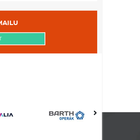
brzda: s funkcí Autohold
unkční volant, vyhřívaný, s integrovanými
u jízdních režimů, pádla řazení na volantu
zdních režimů vč. možnosti individuálního
 VAŠEHO EMAILU
žování vozu v jízdním pruhu
T
nabíječka telefonu s rychlonabíjením (25 W)
 lesk
eumatikách
pro přední sedadla
ované detaily, zadní difuzor v černé barvě
rahu dveří: osvětlené, s nápisem CUPRA
POJIŠTĚNÍ
astí 10%
MACE O VOZE CUPRA TERRAMAR