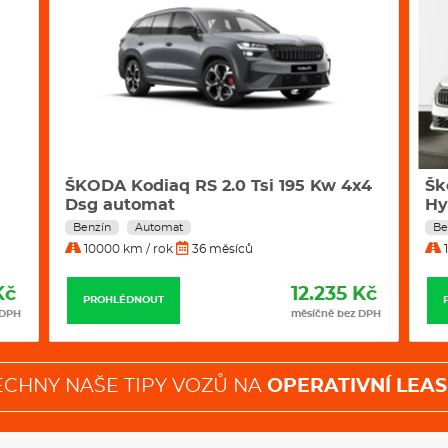
dopravních značek
Černé čalounění stropu
Airbag řidiče a spolujezdce: 
Výbavová linie CUPRA
Tmavá okna od B sloupku
Lišty bočních oken - černý les
Dvojité dno zavazadlového p
Dojezdové rezervní kolo
eCall: funkce nouzového volá
LED čtecí lampičky vpředu a 
x4
Škoda Octavia Selection 1,5 TSI
Šk
Čalounění sedadel - tmavě m
Hybrid 85 kW DSG
D
OCEAN)
Benzín
Automat
Be
Progresivní řízení
10000 km / rok
36 měsíců
1
Osvětlení nástupního prostor
Výplně dveří čalouněné umělo
Front Assist: systém sledová
Kč
7.453 Kč
PROHLÉDNOUT
brzdění, včetně detekce chodc
 DPH
měsíčně bez DPH
Sluneční clony řidiče a spoluj
Prediktivní adaptivní tempom
funkce automatické úpravy ry
Car2X: výměna informací s ost
ECHNY NAŠE TIPY VOZŮ NA
OPERATIVNÍ LEAS
(disponující Car2X funkcí)
Kessy: bezklíčové odemykání/
tlačítkem