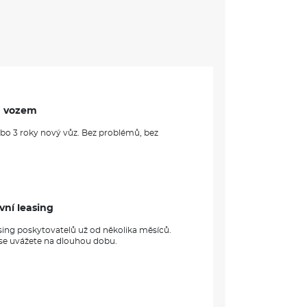
ovanou funkcí odbočovacích světel
snížený o 10 mm
 desky: v odstínu černé Slush Soul Black,
 v matně šedém odstínu, měděné detaily
 airbagy a centrální airbag vpředu mezi řidičem a
l
riéru a ochrany před odtažením vozu
m vozem
ast: s dynamickými ukazateli směru, s
 integrovaným osvětleným logem CUPRA
ebo 3 roky nový vůz. Bez problémů, bez
 zrcátko
grovanou schránkou a držáky nápojů, výškově a
ínu Dark Aluminium
vní leasing
5" barevný TFT displej
na 5 let nebo maximálně 100 000 km
sing poskytovatelů už od několika měsíců.
 z 2leté zákonné záruky a 3leté prodloužené
 se uvážete na dlouhou dobu.
záruka je poskytována u všech autorizovaných
rozsahu záručních podmínek stanovených
edé: detaily v měděném odstínu