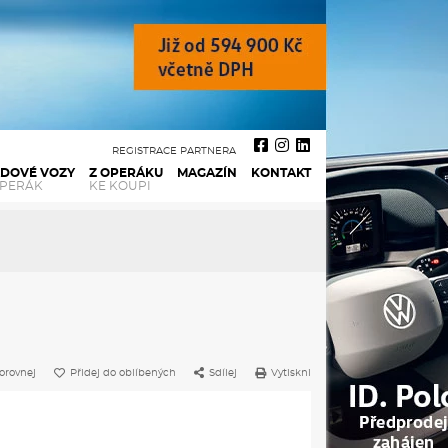
REGISTRACE PARTNERA
ADOVÉ VOZY
Z OPERÁKU
MAGAZÍN
KONTAKT
OPERÁK
KE KOUPI
orovnej
Přidej do oblíbených
Sdílej
Vytiskni