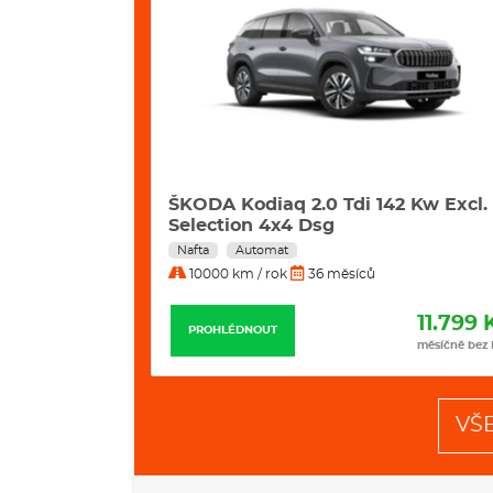
2 Kw Excl.
ŠKODA Kodiaq RS 2.0 Tsi 195 Kw 4
Dsg automat
Benzín
Automat
10000 km / rok
36 měsíců
11.799 Kč
12.235 
PROHLÉDNOUT
měsíčně bez DPH
měsíčně bez
VŠ