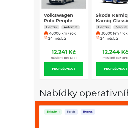
Volkswagen
Škoda Kamiq
Polo People
Kamiq Classi
7DSG 1,0TSI /
1,0 TSI 70 kW
Benzín
Automat
Benzín
Manuál
85kW
40000 km / rok
30000 km / rok
24 měsíců
24 měsíců
12.241 Kč
12.244 K
měsíčně bez DPH
měsíčně bez DP
PROHLÉDNOUT
PROHLÉDNOUT
Nabídky operativní
Skladem
Servis
Bonus