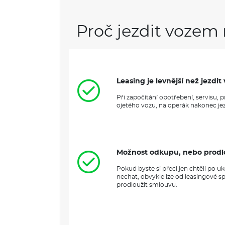
Proč jezdit vozem 
Leasing je levnější než jezd
Při započítání opotřebení, servisu,
ojetého vozu, na operák nakonec jezd
Možnost odkupu, nebo prodl
Pokud byste si přeci jen chtěli po 
nechat, obvykle lze od leasingové s
prodloužit smlouvu.