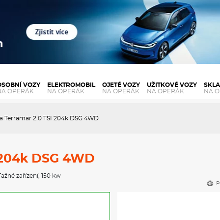
OSOBNÍ VOZY
ELEKTROMOBIL
OJETÉ VOZY
UŽITKOVÉ VOZY
SKL
NA OPERÁK
NA OPERÁK
NA OPERÁK
NA OPERÁK
NA 
a Terramar 2.0 TSI 204k DSG 4WD
I 204k DSG 4WD
Tažné zařízení
, 150 kw
P